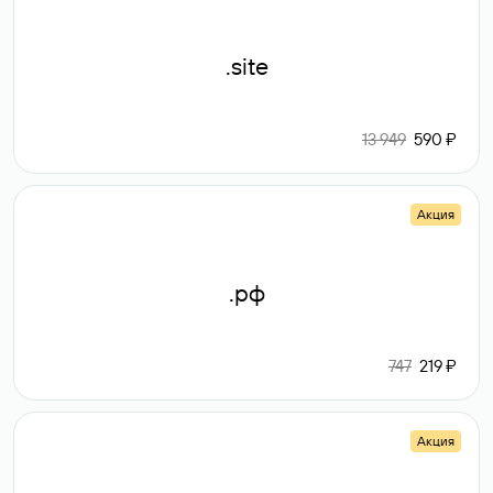
.site
13 949
590 ₽
Акция
.рф
747
219 ₽
Акция