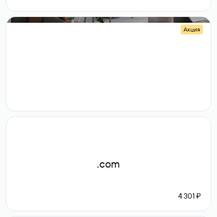
Акция
.shop
14 982
189 ₽
.com
4 301 ₽