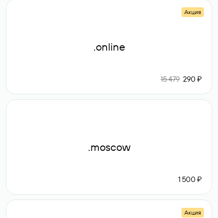
Акция
.online
15 479
290 ₽
.moscow
1 500 ₽
Акция