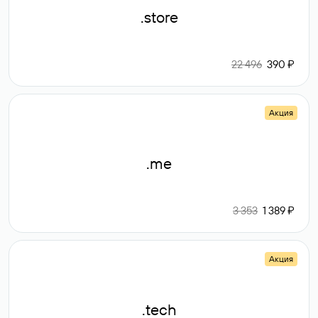
.store
22 496
390 ₽
Акция
.me
3 353
1 389 ₽
Акция
.tech