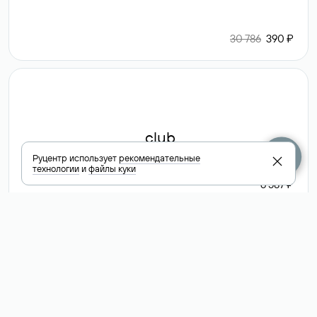
30 786
390 ₽
.club
Руцентр использует
рекомендательные
технологии
и
файлы куки
6 587 ₽
Посмотреть
все доменные
зоны