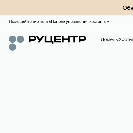
Обя
Помощь
Чтение почты
Панель управления хостингом
Домены
Хости
Регистрация до
Более 700 зон для выбора имени сайта.