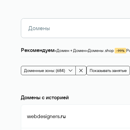
Рекомендуем
«Домен + Домен»
Домены .shop
Р
-99%
Магазины, услуги
Мода и стиль
Производ
Зарубежные домены
Каталог магазина 
Здоровье и спорт
Строительство и недв
Доменные зоны: (684)
Показывать занятые
События и мероприятия
Домены с историей
webdesigners
.ru