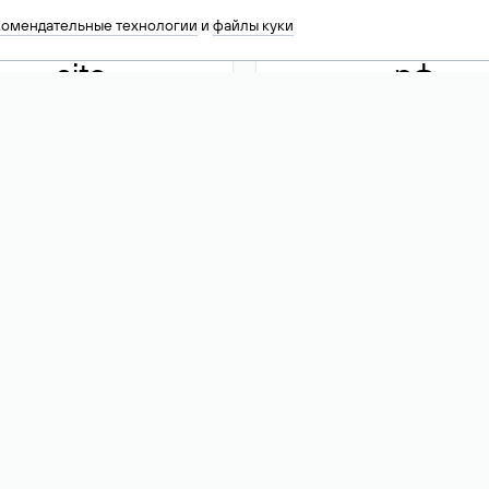
комендательные технологии
и
файлы куки
.site
.рф
13 949
590 ₽
74
Акция
.tech
.club
30 786
390 ₽