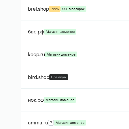
brel
.shop
-99%
SSL в подарок
бае
.рф
Магазин доменов
kecp
.ru
Магазин доменов
bird
.shop
Премиум
нок
.рф
Магазин доменов
amma
.ru
?
Магазин доменов