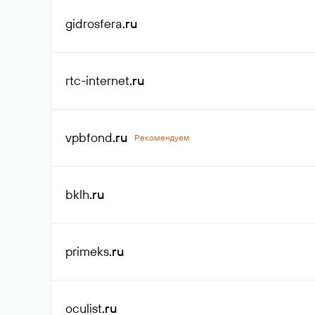
gidrosfera
.ru
rtc-internet
.ru
vpbfond
.ru
Рекомендуем
bklh
.ru
primeks
.ru
oculist
.ru