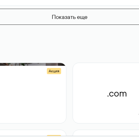
Показать еще
Акция
.shop
.com
14 982
189 ₽
Акция