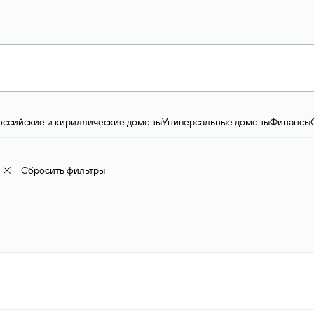
оссийские и кириллические домены
Универсальные домены
Финансы
ство и технологии
Общество и политика
IT
Географические домены
Пр
доменов
18+
Корпоративные домены
Наука, образование и карьера
Искус
ижимость
Семья, хобби, интересы
Реклама и консалтинг
Фото и видео
Е
Сбросить фильтры