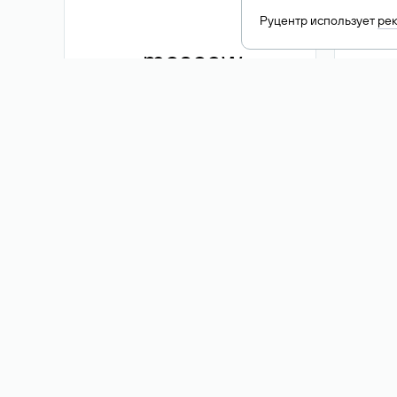
Руцентр использует
ре
.moscow
1 500 ₽
Акция
.me
3 353
1 389 ₽