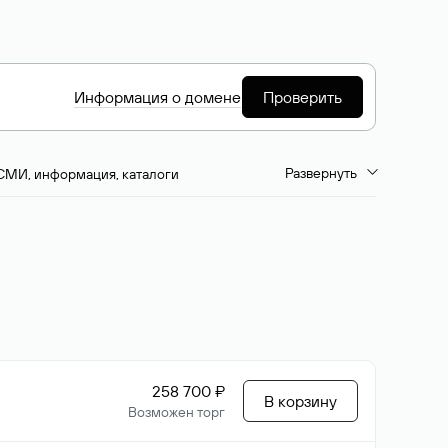
Информация о домене
Проверить
Развернуть
СМИ, информация, каталоги
емиум-домены
Путешествия и туризм
ство, развлечения
Кино, музыка, тв
да, напитки, рестораны
Цвета
258 700 ₽
В корзину
Возможен торг