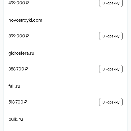
499 000 ₽
В корзину
novostroyki
.com
899 000 ₽
В корзину
gidrosfera
.ru
388 700 ₽
В корзину
fall
.ru
518 700 ₽
В корзину
bulk
.ru