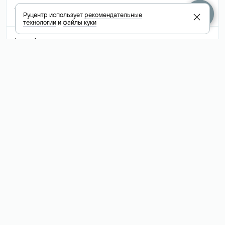
778 700 ₽
В корзину
Руцентр использует
рекомендательные
технологии
и
файлы куки
to-net
.ru
76 700 ₽
В корзину
Показать больше доменов
+7 495 009-13-33
+7 495 994-46-01
Помощь
Руцентр
Социальные сети
Полезное
О компании
Вконтакте
РБК: последние