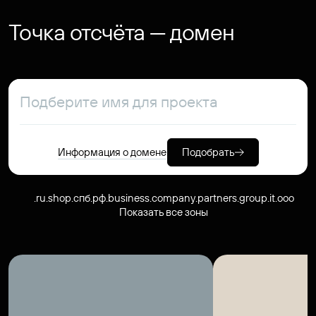
Точка отсчёта — домен
Информация о домене
Подобрать
.ru
.shop
.спб.рф
.business
.company
.partners
.group
.it
.ooo
Показать все зоны