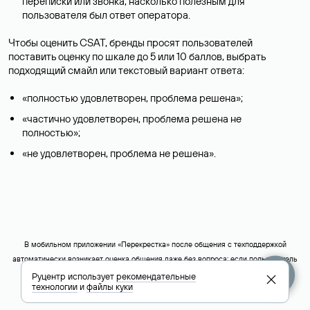
переписки или звонка, насколько полезным для
пользователя был ответ оператора.
Чтобы оценить CSAT, бренды просят пользователей
поставить оценку по шкале до 5 или 10 баллов, выбрать
подходящий смайл или текстовый вариант ответа:
«полностью ‎удовлетворен, проблема решена»;
«частично ‎удовлетворен, проблема решена не
полностью»;
«не удовлетворен, проблема не решена».
В мобильном приложении «‎Перекрестка» после общения с техподдержкой
автоматически возникает оценка общения даже без вопроса: если ‎пользователь
ставит низкий балл, подключается другой специалист
Руцентр использует
рекомендательные
технологии
и
файлы куки