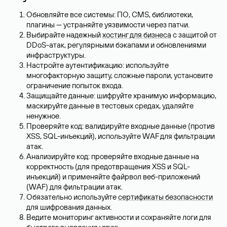
Обновляйте все системы: ПО, CMS, библиотеки,
плагины — устраняйте уязвимости через патчи.
Выбирайте надежный
хостинг для бизнеса
с защитой от
DDoS-атак, регулярными бэкапами и обновлениями
инфраструктуры.
Настройте аутентификацию: используйте
многофакторную защиту, сложные пароли, установите
ограничение попыток входа.
Защищайте данные: шифруйте хранимую информацию,
маскируйте данные в тестовых средах, удаляйте
ненужное.
Проверяйте код: валидируйте входные данные (против
XSS, SQL-инъекций), используйте WAF для фильтрации
атак.
Анализируйте код: проверяйте входные данные на
корректность (для предотвращения XSS и SQL-
инъекций) и применяйте файрвол веб-приложений
(WAF) для фильтрации атак.
Обязательно используйте
сертификаты безопасности
для шифрования данных.
Ведите мониторинг активности и сохраняйте логи для