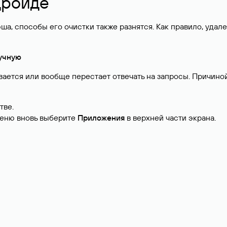
дроиде
ша, способы его очистки также разнятся. Как правило, удал
ручную
вается или вообще перестает отвечать на запросы. Причин
тве.
еню вновь выберите
Приложения
в верхней части экрана.