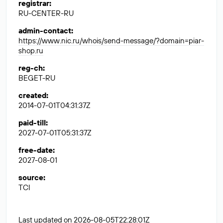
registrar
:
RU-CENTER-RU
admin-contact
:
https://www.nic.ru/whois/send-message/?domain=piar-
shop.ru
reg-ch
:
BEGET-RU
created
:
2014-07-01T04:31:37Z
paid-till
:
2027-07-01T05:31:37Z
free-date
:
2027-08-01
source
:
TCI
Last updated on 2026-08-05T22:28:01Z