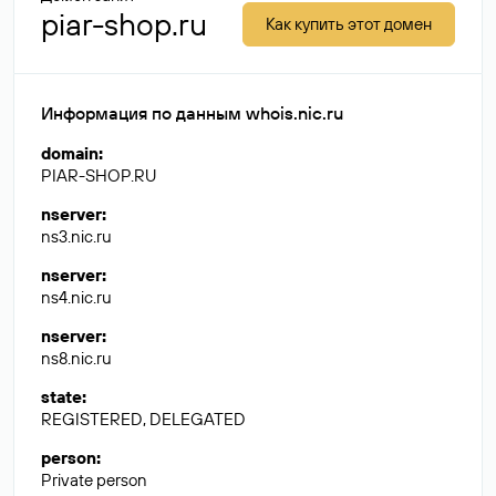
piar-shop.ru
Как купить этот домен
Информация по данным whois.nic.ru
domain
:
PIAR-SHOP.RU
nserver
:
ns3.nic.ru
nserver
:
ns4.nic.ru
nserver
:
ns8.nic.ru
state
:
REGISTERED, DELEGATED
person
:
Private person