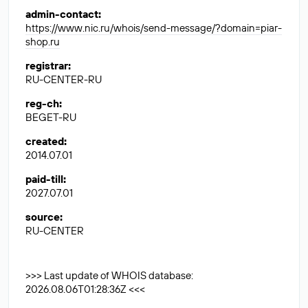
admin-contact
:
https://www.nic.ru/whois/send-message/?domain=piar-
shop.ru
registrar
:
RU-CENTER-RU
reg-ch
:
BEGET-RU
created
:
2014.07.01
paid-till
:
2027.07.01
source
:
RU-CENTER
>>> Last update of WHOIS database:
2026.08.06T01:28:36Z <<<