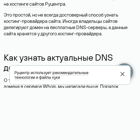
на
хостинге сайтов
Руцентра.
Это простой, но не всегда достоверный способ узнать
хостинг-провайдера сайта. Иногда владельцы сайтов
делегируют домен на бесплатные DNS-серверы, а данные
сайта хранятся у другого хостинг-провайдера.
Как узнать актуальные DNS
домена
Руцентр использует
рекомендательные
технологии
и
файлы куки
О том, где можно посмотреть список DNS-серверов для
домена в сервисе Whois, мы написали выше. Порядок
действий такой же, как при определении хостинга: необходимо
ввести доменное имя в поисковую строку Whois, после
получения ответа найти поле «nserver». В нем указаны
актуальные DNS домена.
Расшифровка значения полей