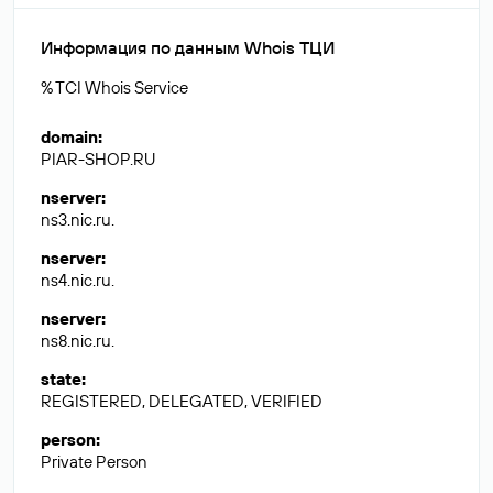
Информация по данным Whois ТЦИ
% TCI Whois Service
domain
:
PIAR-SHOP.RU
nserver
:
ns3.nic.ru.
nserver
:
ns4.nic.ru.
nserver
:
ns8.nic.ru.
state
:
REGISTERED, DELEGATED, VERIFIED
person
:
Private Person