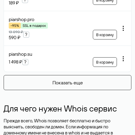
В корзину
189 ₽
piarshop
.pro
-95%
SSL в подарок
13 090 ₽
?
В корзину
590 ₽
piarshop
.su
1 498 ₽
?
В корзину
Показать еще
Для чего нужен Whois сервис
Прежде всего, Whois позволяет бесплатно и быстро
выяснить, свободен ли домен. Если информация по
доменному имени не внесена в whois и не выдается в