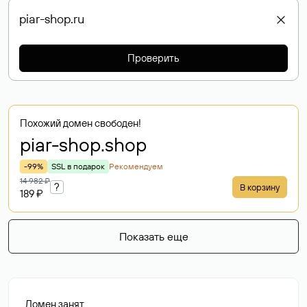
Проверить
Похожий домен свободен!
piar-shop
.shop
-99%
SSL в подарок
Рекомендуем
14 982 ₽
?
В корзину
189 ₽
Показать еще
Домен занят