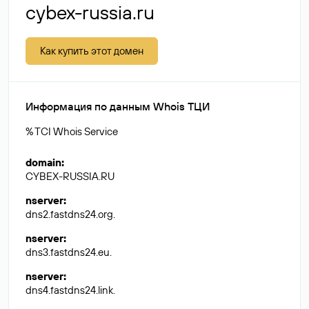
cybex-russia.ru
Как купить этот домен
Информация по данным Whois ТЦИ
% TCI Whois Service
domain
:
CYBEX-RUSSIA.RU
nserver
:
dns2.fastdns24.org.
nserver
:
dns3.fastdns24.eu.
nserver
:
dns4.fastdns24.link.