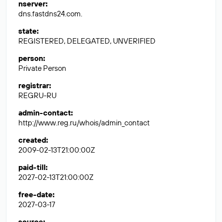
nserver
:
dns.fastdns24.com.
state
:
REGISTERED, DELEGATED, UNVERIFIED
person
:
Private Person
registrar
:
REGRU-RU
admin-contact
:
http://www.reg.ru/whois/admin_contact
created
:
2009-02-13T21:00:00Z
paid-till
:
2027-02-13T21:00:00Z
free-date
:
2027-03-17
source
: