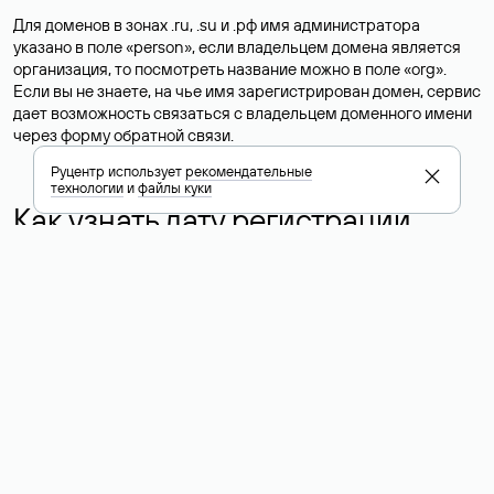
Для доменов в зонах .ru, .su и .рф имя администратора
указано в поле «person», если владельцем домена является
организация, то посмотреть название можно в поле «org».
Если вы не знаете, на чье имя зарегистрирован домен, сервис
дает возможность связаться с владельцем доменного имени
через форму обратной связи.
Руцентр использует
рекомендательные
технологии
и
файлы куки
Как узнать дату регистрации
домена, дату срока его
истечения
В Whois можно проверить возраст сайта по дате регистрации
домена, которая указана в поле «created». Хотя дата
регистрации домена не всегда совпадает с возрастом
ресурса, но все же помогает примерно оценить, когда был
создан сайт.
Важным для заинтересованных доменом станет поле «paid-
till» с указанием даты, до которой оплачен домен.