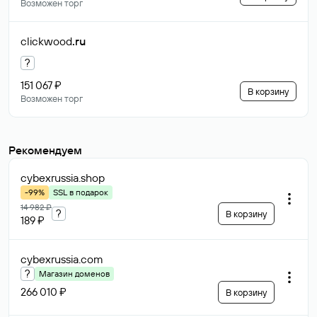
Возможен торг
clickwood
.ru
?
151 067 ₽
В корзину
Возможен торг
Рекомендуем
cybexrussia
.shop
-99%
SSL в подарок
14 982 ₽
?
В корзину
189 ₽
cybexrussia
.com
?
Магазин доменов
266 010 ₽
В корзину