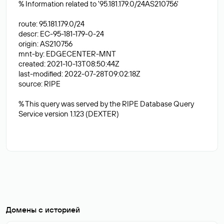
% Information related to '95.181.179.0/24AS210756'
route: 95.181.179.0/24
descr: EC-95-181-179-0-24
origin: AS210756
mnt-by: EDGECENTER-MNT
created: 2021-10-13T08:50:44Z
last-modified: 2022-07-28T09:02:18Z
source: RIPE
% This query was served by the RIPE Database Query
Service version 1.123 (DEXTER)
Домены с историей