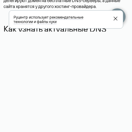
делегируют домен на бесплатные DNS-серверы, а данные
сайта хранятся у другого хостинг-провайдера.
Руцентр использует
рекомендательные
технологии
и
файлы куки
Как узнать актуальные DNS
домена
О том, где можно посмотреть список DNS-серверов для
домена в сервисе Whois, мы написали выше. Порядок
действий такой же, как при определении хостинга: необходимо
ввести доменное имя в поисковую строку Whois, после
получения ответа найти поле «nserver». В нем указаны
актуальные DNS домена.
Расшифровка значения полей
для доменов .ru, .su и .рф:
«nserver»: список DNS-серверов, на которые делегирован
домен