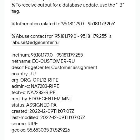
% To receive output for a database update, use the "-B"
flag.
% Information related to '95.181.179.0 - 95.181.179.255'
% Abuse contact for '95.181.179.0 - 95.181.179.255' is
'
abuse@edgecenter.ru
'
inetnum: 95.181.179.0 - 95.181.179.255
netname: EC-CUSTOMER-RU
descr: EdgeCenter Customer assignment
country: RU
org: ORG-GRL12-RIPE
admin-c: NA7283-RIPE
tech-c: NA7283-RIPE
mnt-by: EDGECENTER-MNT
status: ASSIGNED PA
created: 2022-12-09T11:07:07Z
last-modified: 2022-12-09T11:07:07Z
source: RIPE
geoloc: 55.653035 37.529226