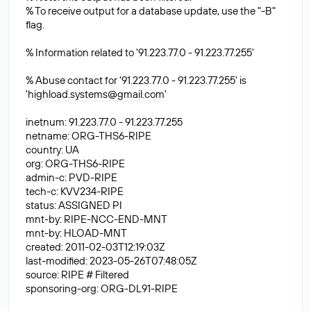
% To receive output for a database update, use the "-B"
flag.
% Information related to '91.223.77.0 - 91.223.77.255'
% Abuse contact for '91.223.77.0 - 91.223.77.255' is
'
highload.systems@gmail.com
'
inetnum: 91.223.77.0 - 91.223.77.255
netname: ORG-THS6-RIPE
country: UA
org: ORG-THS6-RIPE
admin-c: PVD-RIPE
tech-c: KVV234-RIPE
status: ASSIGNED PI
mnt-by: RIPE-NCC-END-MNT
mnt-by: HLOAD-MNT
created: 2011-02-03T12:19:03Z
last-modified: 2023-05-26T07:48:05Z
source: RIPE # Filtered
sponsoring-org: ORG-DL91-RIPE