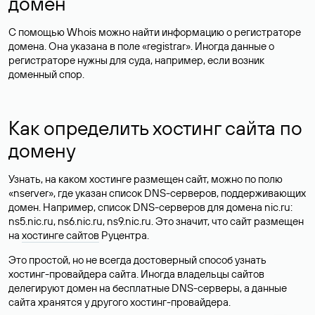
домен
С помощью Whois можно найти информацию о регистраторе
домена. Она указана в поле «registrar». Иногда данные о
регистраторе нужны для суда, например, если возник
доменный спор.
Как определить хостинг сайта по
домену
Узнать, на каком хостинге размещен сайт, можно по полю
«nserver», где указан список DNS-серверов, поддерживающих
домен. Например, список DNS-серверов для домена nic.ru:
ns5.nic.ru, ns6.nic.ru, ns9.nic.ru. Это значит, что сайт размещен
на
хостинге сайтов
Руцентра.
Это простой, но не всегда достоверный способ узнать
хостинг-провайдера сайта. Иногда владельцы сайтов
делегируют домен на бесплатные DNS-серверы, а данные
сайта хранятся у другого хостинг-провайдера.