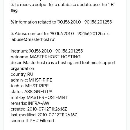
% To receive output for a database update, use the "-B"
flag.
% Information related to '90.156.201.0 - 90.156.201.255'
% Abuse contact for '90.156.201.0 - 90.156.201.255' is
'
abuse@masterhost.ru
'
inetnum: 90.156.201.0 - 90.156.201.255
netname: MASTERHOST-HOSTING
descr: Masterhost.ru is a hosting and technical support
organization.
country: RU
admin-c: MHST-RIPE
tech-c: MHST-RIPE
status: ASSIGNED PA
mnt-by: MASTERHOST-MNT
remarks: INFRA-AW
created: 2010-07-12T11:26:16Z
last-modified: 2010-07-12T11:26:16Z
source: RIPE # Filtered