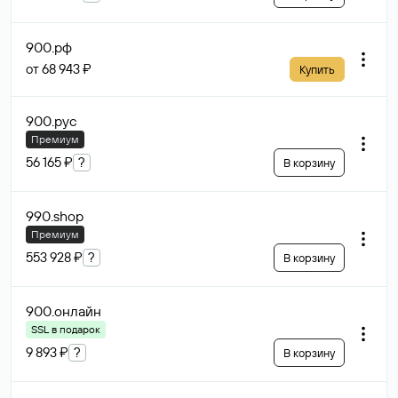
900
.рф
от 68 943 ₽
Купить
900
.рус
Премиум
56 165 ₽
?
В корзину
990
.shop
Премиум
553 928 ₽
?
В корзину
900
.онлайн
SSL в подарок
9 893 ₽
?
В корзину