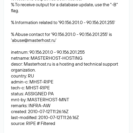
% To receive output for a database update, use the "-B"
flag.
% Information related to '90.156.201.0 - 90.156.201.255'
% Abuse contact for '90.156.201.0 - 90.156.201.255' is
'
abuse@masterhost.ru
'
inetnum: 90.156.201.0 - 90.156.201.255
netname: MASTERHOST-HOSTING
descr: Masterhost.ru is a hosting and technical support
organization.
country: RU
admin-c: MHST-RIPE
tech-c: MHST-RIPE
status: ASSIGNED PA
mnt-by: MASTERHOST-MNT
remarks: INFRA-AW
created: 2010-07-12T11:26:16Z
last-modified: 2010-07-12T11:26:16Z
source: RIPE # Filtered