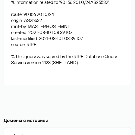
% Information related to '90.156.201.0/24AS25532'
route: 90.156.201.0/24
origin: AS25532
mnt-by: MASTERHOST-MNT
created: 2021-08-10T08:39:10Z
last-modified: 2021-08-10T08:39:10Z
source: RIPE
% This query was served by the RIPE Database Query
Service version 1.123 (SHETLAND)
Домены с историей