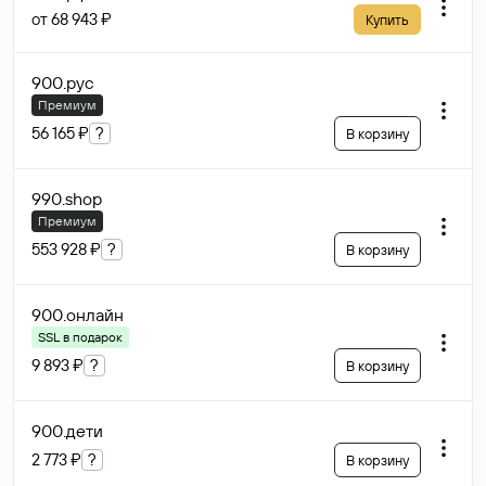
от 68 943 ₽
Купить
900
.рус
Премиум
56 165 ₽
?
В корзину
990
.shop
Премиум
553 928 ₽
?
В корзину
900
.онлайн
SSL в подарок
9 893 ₽
?
В корзину
900
.дети
2 773 ₽
?
В корзину