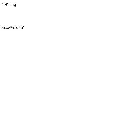
"-B" flag.
abuse@nic.ru
'