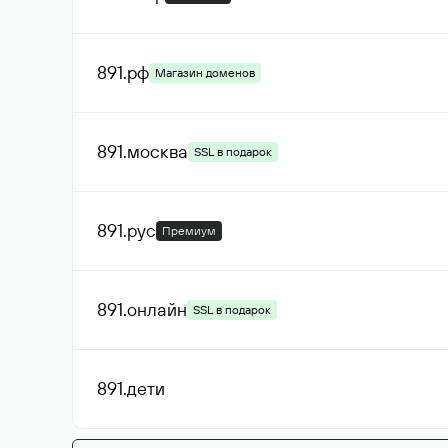
891
.рф
Магазин доменов
891
.москва
SSL в подарок
891
.рус
Премиум
891
.онлайн
SSL в подарок
891
.дети