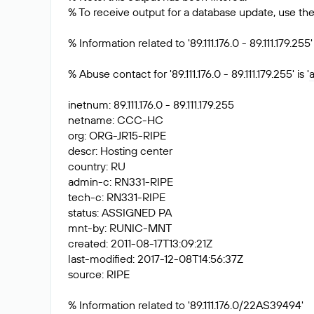
% To receive output for a database update, use the 
% Information related to '89.111.176.0 - 89.111.179.255'
% Abuse contact for '89.111.176.0 - 89.111.179.255' is '
inetnum: 89.111.176.0 - 89.111.179.255
netname: CCC-HC
org: ORG-JR15-RIPE
descr: Hosting center
country: RU
admin-c: RN331-RIPE
tech-c: RN331-RIPE
status: ASSIGNED PA
mnt-by: RUNIC-MNT
created: 2011-08-17T13:09:21Z
last-modified: 2017-12-08T14:56:37Z
source: RIPE
% Information related to '89.111.176.0/22AS39494'