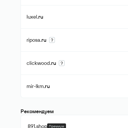
luxel
.ru
riposa
.ru
?
clickwood
.ru
?
mir-lkm
.ru
Рекомендуем
891
.shop
Премиум