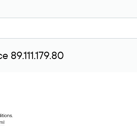
 89.111.179.80
tions.
tml