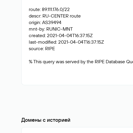
route: 89.111.176.0/22
descr: RU-CENTER route
origin: AS39494
mnt-by: RUNIC-MNT
created: 2021-04-04T16:37:15Z
last-modified: 2021-04-04T16:37:15Z
source: RIPE
% This query was served by the RIPE Database Que
Домены с историей