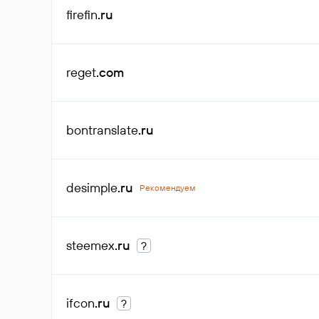
firefin
.ru
reget
.com
bontranslate
.ru
desimple
.ru
Рекомендуем
steemex
.ru
?
ifcon
.ru
?