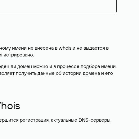
ому имени не внесена в whois и не выдается в
егистрировано
.
боден ли домен можно и в процессе подбора имени
воляет получить данные об истории домена и его
hois
вершится регистрация, актуальные DNS-серверы,