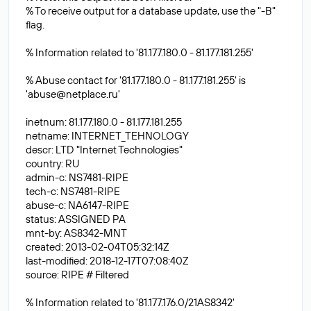
% To receive output for a database update, use the "-B"
flag.
% Information related to '81.177.180.0 - 81.177.181.255'
% Abuse contact for '81.177.180.0 - 81.177.181.255' is
'
abuse@netplace.ru
'
inetnum: 81.177.180.0 - 81.177.181.255
netname: INTERNET_TEHNOLOGY
descr: LTD "Internet Technologies"
country: RU
admin-c: NS7481-RIPE
tech-c: NS7481-RIPE
abuse-c: NA6147-RIPE
status: ASSIGNED PA
mnt-by: AS8342-MNT
created: 2013-02-04T05:32:14Z
last-modified: 2018-12-17T07:08:40Z
source: RIPE # Filtered
% Information related to '81.177.176.0/21AS8342'