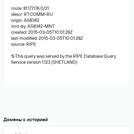
route: 81.177.176.0/21
descr: RTCOMM-RU
origin: AS8342
mnt-by: AS8342-MNT
created: 2015-03-05T10:01:28Z
last-modified: 2015-03-05T10:01:28Z
source: RIPE
% This query was served by the RIPE Database Query
Service version 1.123 (SHETLAND)
Домены с историей