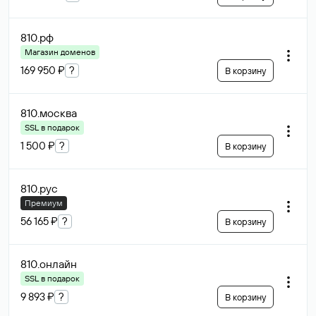
810
.рф
Магазин доменов
169 950 ₽
?
В корзину
810
.москва
SSL в подарок
1 500 ₽
?
В корзину
810
.рус
Премиум
56 165 ₽
?
В корзину
810
.онлайн
SSL в подарок
9 893 ₽
?
В корзину