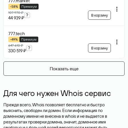
777
.market
-58%
Премиум
107 970 ₽
?
В корзину
44 939 ₽
777
.tech
-49%
Премиум
647 610 ₽
?
В корзину
330 519 ₽
Показать еще
Для чего нужен Whois сервис
Прежде всего, Whois позволяет бесплатно и быстро
выяснить, свободен ли домен. Если информация по
доменному имени не внесена в whois и не выдается в
результатах проверки домена, значит, доменное имя
свободно и с большой долей вероятности
может быть