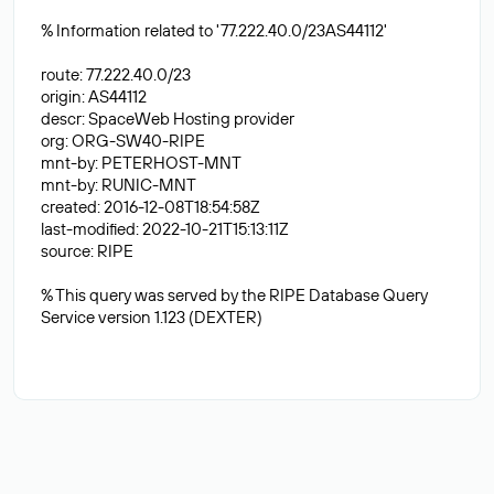
% Information related to '77.222.40.0/23AS44112'
route: 77.222.40.0/23
origin: AS44112
descr: SpaceWeb Hosting provider
org: ORG-SW40-RIPE
mnt-by: PETERHOST-MNT
mnt-by: RUNIC-MNT
created: 2016-12-08T18:54:58Z
last-modified: 2022-10-21T15:13:11Z
source: RIPE
% This query was served by the RIPE Database Query
Service version 1.123 (DEXTER)