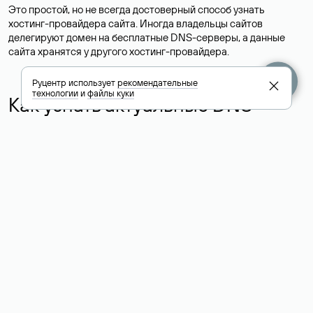
Это простой, но не всегда достоверный способ узнать
хостинг-провайдера сайта. Иногда владельцы сайтов
делегируют домен на бесплатные DNS-серверы, а данные
сайта хранятся у другого хостинг-провайдера.
Руцентр использует
рекомендательные
технологии
и
файлы куки
Как узнать актуальные DNS
домена
О том, где можно посмотреть список DNS-серверов для
домена в сервисе Whois, мы написали выше. Порядок
действий такой же, как при определении хостинга: необходимо
ввести доменное имя в поисковую строку Whois, после
получения ответа найти поле «nserver». В нем указаны
актуальные DNS домена.
Расшифровка значения полей
для доменов .ru, .su и .рф: