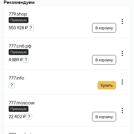
Рекомендуем
779
.shop
Премиум
553 928 ₽
?
В корзину
777.спб
.рф
Премиум
4 889 ₽
?
В корзину
777
.info
?
Купить
777
.moscow
Премиум
22 402 ₽
?
В корзину