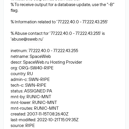
% To receive output for a database update, use the "-B"
flag.
% Information related to '77.222.40.0 - 77.222.43.255'
% Abuse contact for '77.222.40.0 - 77.222.43.255' is
'
abuse@sweb.ru
'
inetnum: 77.222.40.0 - 77.222.43.255
netname: SpaceWeb
descr: SpaceWeb.ru Hosting Provider
org: ORG-SW40-RIPE
country: RU
admin-c: SWN-RIPE
tech-c: SWN-RIPE
status: ASSIGNED PA
mnt-by: RUNIC-MNT
mnt-lower: RUNIC-MNT
mnt-routes: RUNIC-MNT
created: 2007-11-15T08:26:40Z
last-modified: 2022-10-21T15:09:35Z
source: RIPE