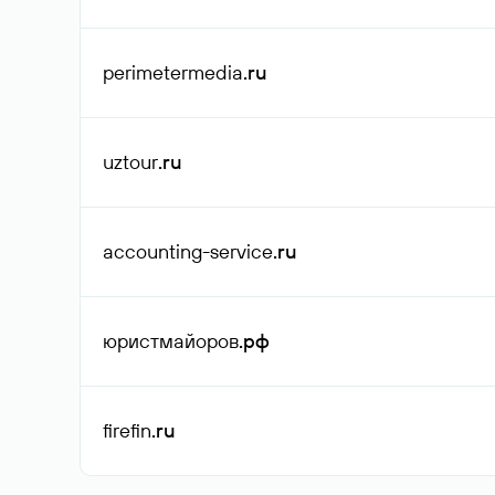
perimetermedia
.ru
uztour
.ru
accounting-service
.ru
юристмайоров
.рф
firefin
.ru