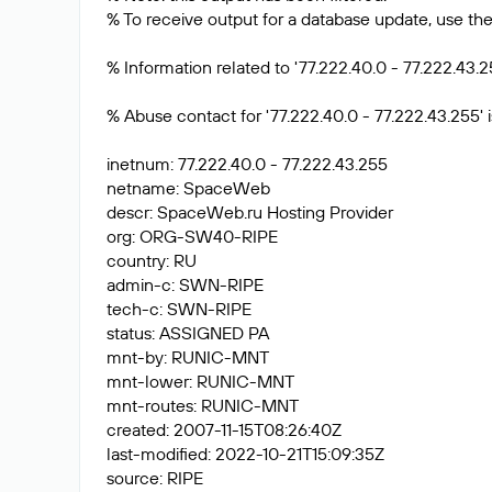
% To receive output for a database update, use the 
% Information related to '77.222.40.0 - 77.222.43.2
% Abuse contact for '77.222.40.0 - 77.222.43.255' is
inetnum: 77.222.40.0 - 77.222.43.255
netname: SpaceWeb
descr: SpaceWeb.ru Hosting Provider
org: ORG-SW40-RIPE
country: RU
admin-c: SWN-RIPE
tech-c: SWN-RIPE
status: ASSIGNED PA
mnt-by: RUNIC-MNT
mnt-lower: RUNIC-MNT
mnt-routes: RUNIC-MNT
created: 2007-11-15T08:26:40Z
last-modified: 2022-10-21T15:09:35Z
source: RIPE