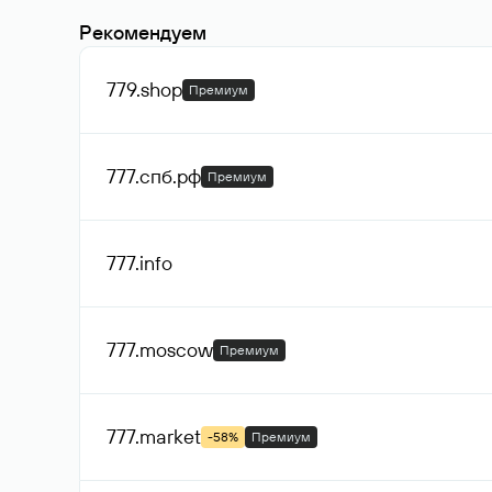
Рекомендуем
779
.shop
Премиум
777.спб
.рф
Премиум
777
.info
777
.moscow
Премиум
777
.market
-58%
Премиум