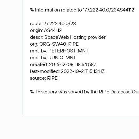
% Information related to '77.222.40.0/23AS44112'
route: 77.222.40.0/23
origin: AS44112
descr: SpaceWeb Hosting provider
org: ORG-SW40-RIPE
mnt-by: PETERHOST-MNT
mnt-by: RUNIC-MNT
created: 2016-12-08T18:54:58Z
last-modified: 2022-10-21T15:13:11Z
source: RIPE
% This query was served by the RIPE Database Qu