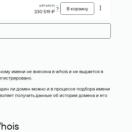
647 610 ₽
?
В корзину
330 519 ₽
ому имени не внесена в whois и не выдается в
егистрировано
.
боден ли домен можно и в процессе подбора имени
воляет получить данные об истории домена и его
hois