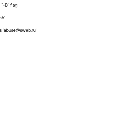
"-B" flag.
55'
 '
abuse@sweb.ru
'