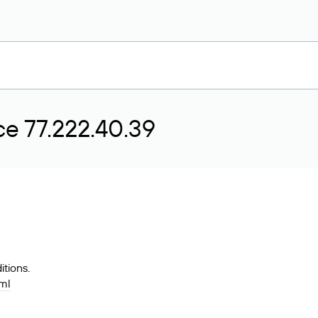
е 77.222.40.39
tions.
tml