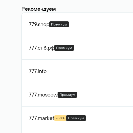
Рекомендуем
779
.shop
Премиум
777.спб
.рф
Премиум
777
.info
777
.moscow
Премиум
777
.market
-58%
Премиум