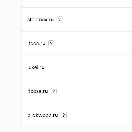
steemex
.ru
?
ifcon
.ru
?
luxel
.ru
riposa
.ru
?
clickwood
.ru
?