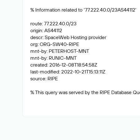
% Information related to '77.222.40.0/23AS44112'
route: 77.222.40.0/23
origin: AS44112
descr: SpaceWeb Hosting provider
org: ORG-SW40-RIPE
mnt-by: PETERHOST-MNT
mnt-by: RUNIC-MNT
created: 2016-12-08T18:54:58Z
last-modified: 2022-10-21T15:13:11Z
source: RIPE
% This query was served by the RIPE Database Qu