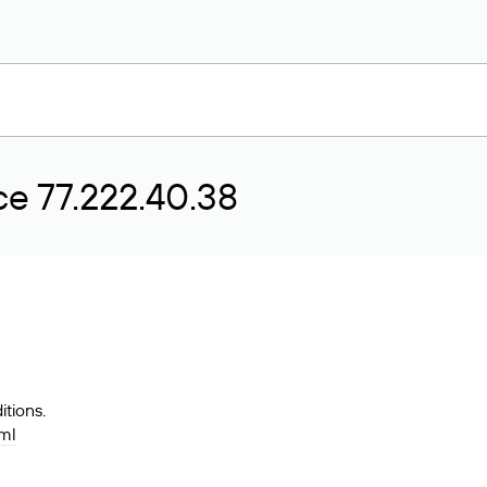
е 77.222.40.38
tions.
tml