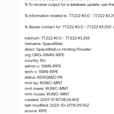
% To receive output for a database update, use the 
% Information related to '77.222.40.0 - 77.222.43.2
% Abuse contact for '77.222.40.0 - 77.222.43.255' is
inetnum: 77.222.40.0 - 77.222.43.255
netname: SpaceWeb
descr: SpaceWeb.ru Hosting Provider
org: ORG-SW40-RIPE
country: RU
admin-c: SWN-RIPE
tech-c: SWN-RIPE
status: ASSIGNED PA
mnt-by: RUNIC-MNT
mnt-lower: RUNIC-MNT
mnt-routes: RUNIC-MNT
created: 2007-11-15T08:26:40Z
last-modified: 2022-10-21T15:09:35Z
source: RIPE