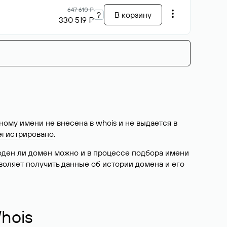
647 610 ₽
?
В корзину
330 519 ₽
ому имени не внесена в whois и не выдается в
егистрировано
.
боден ли домен можно и в процессе подбора имени
воляет получить данные об истории домена и его
hois