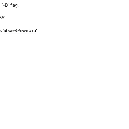
"-B" flag.
55'
 '
abuse@sweb.ru
'