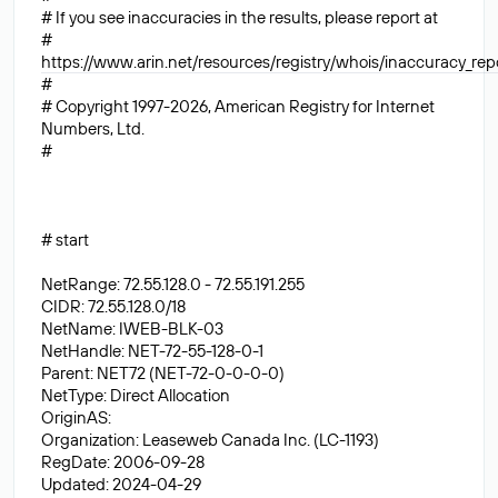
# If you see inaccuracies in the results, please report at
#
https://www.arin.net/resources/registry/whois/inaccuracy_rep
#
# Copyright 1997-2026, American Registry for Internet
Numbers, Ltd.
#
# start
NetRange: 72.55.128.0 - 72.55.191.255
CIDR: 72.55.128.0/18
NetName: IWEB-BLK-03
NetHandle: NET-72-55-128-0-1
Parent: NET72 (NET-72-0-0-0-0)
NetType: Direct Allocation
OriginAS:
Organization: Leaseweb Canada Inc. (LC-1193)
RegDate: 2006-09-28
Updated: 2024-04-29