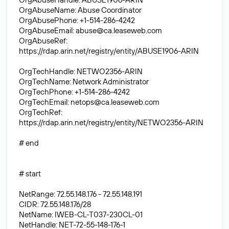
OrgAbuseName: Abuse Coordinator
OrgAbusePhone: +1-514-286-4242
OrgAbuseEmail:
abuse@ca.leaseweb
.com
OrgAbuseRef:
https://rdap.arin.net/registry/entity/ABUSE1906-ARIN
OrgTechHandle: NETWO2356-ARIN
OrgTechName: Network Administrator
OrgTechPhone: +1-514-286-4242
OrgTechEmail:
netops@ca.leaseweb
.com
OrgTechRef:
https://rdap.arin.net/registry/entity/NETWO2356-ARIN
# end
# start
NetRange: 72.55.148.176 - 72.55.148.191
CIDR: 72.55.148.176/28
NetName: IWEB-CL-T037-230CL-01
NetHandle: NET-72-55-148-176-1