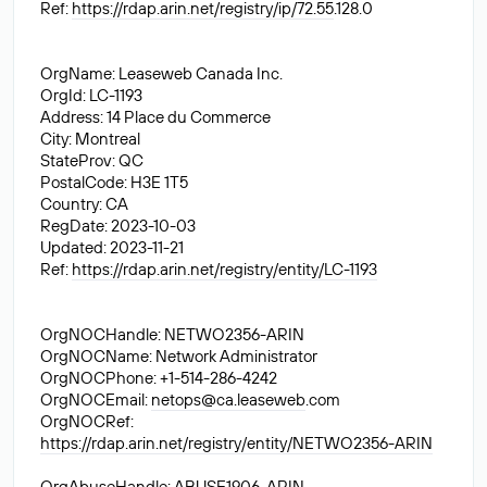
Ref:
https://rdap.arin.net/registry/ip/72.55
.128.0
OrgName: Leaseweb Canada Inc.
OrgId: LC-1193
Address: 14 Place du Commerce
City: Montreal
StateProv: QC
PostalCode: H3E 1T5
Country: CA
RegDate: 2023-10-03
Updated: 2023-11-21
Ref:
https://rdap.arin.net/registry/entity/LC-1193
OrgNOCHandle: NETWO2356-ARIN
OrgNOCName: Network Administrator
OrgNOCPhone: +1-514-286-4242
OrgNOCEmail:
netops@ca.leaseweb
.com
OrgNOCRef:
https://rdap.arin.net/registry/entity/NETWO2356-ARIN
OrgAbuseHandle: ABUSE1906-ARIN