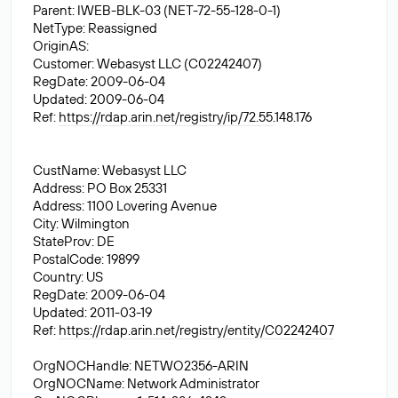
Parent: IWEB-BLK-03 (NET-72-55-128-0-1)
NetType: Reassigned
OriginAS:
Customer: Webasyst LLC (C02242407)
RegDate: 2009-06-04
Updated: 2009-06-04
Ref:
https://rdap.arin.net/registry/ip/72.55
.148.176
CustName: Webasyst LLC
Address: PO Box 25331
Address: 1100 Lovering Avenue
City: Wilmington
StateProv: DE
PostalCode: 19899
Country: US
RegDate: 2009-06-04
Updated: 2011-03-19
Ref:
https://rdap.arin.net/registry/entity/C02242407
OrgNOCHandle: NETWO2356-ARIN
OrgNOCName: Network Administrator