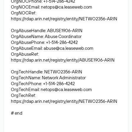
OrgNOCPhone: +1-514-286-4242
OrgNOCEmail:
netops@ca.leaseweb
.com
OrgNOCRef:
https://rdap.arin.net/registry/entity/NETWO2356-ARIN
OrgAbuseHandle: ABUSE1906-ARIN
OrgAbuseName: Abuse Coordinator
OrgAbusePhone: +1-514-286-4242
OrgAbuseEmail:
abuse@ca.leaseweb
.com
OrgAbuseRef:
https://rdap.arin.net/registry/entity/ABUSE1906-ARIN
OrgTechHandle: NETWO2356-ARIN
OrgTechName: Network Administrator
OrgTechPhone: +1-514-286-4242
OrgTechEmail:
netops@ca.leaseweb
.com
OrgTechRef:
https://rdap.arin.net/registry/entity/NETWO2356-ARIN
# end