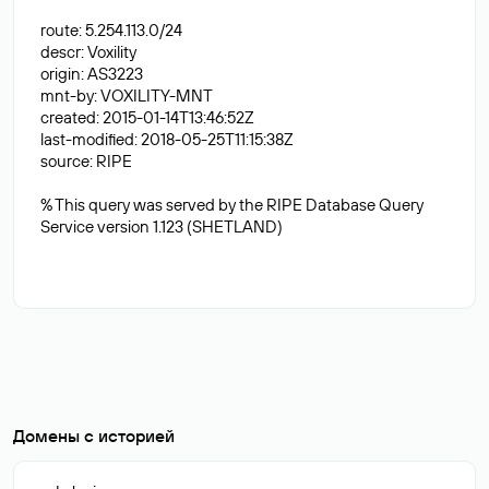
route: 5.254.113.0/24
descr: Voxility
origin: AS3223
mnt-by: VOXILITY-MNT
created: 2015-01-14T13:46:52Z
last-modified: 2018-05-25T11:15:38Z
source: RIPE
% This query was served by the RIPE Database Query
Service version 1.123 (SHETLAND)
Домены с историей