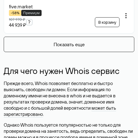
five
.market
-58%
Премиум
107 970 ₽
?
В корзину
44 939 ₽
Показать еще
Для чего нужен Whois сервис
Прежде всего, Whois позволяет бесплатно и быстро
выяснить, свободен ли домен. Если информация по
доменному имени не внесена в whois и не выдается в
результатах проверки домена, значит, доменное имя
свободно и с большой долей вероятности
может быть
зарегистрировано
.
Однако Whois пользуется популярностью не только для
проверки домена на занятость, ведь определить, свободен ли
домен можно и в процессе подбора имени в доменной зоне.