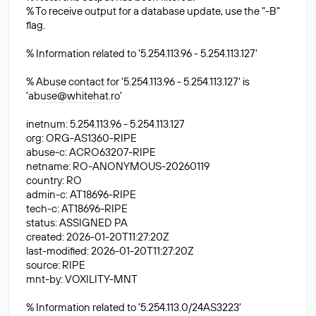
% To receive output for a database update, use the "-B"
flag.
% Information related to '5.254.113.96 - 5.254.113.127'
% Abuse contact for '5.254.113.96 - 5.254.113.127' is
'
abuse@whitehat.ro
'
inetnum: 5.254.113.96 - 5.254.113.127
org: ORG-AS1360-RIPE
abuse-c: ACRO63207-RIPE
netname: RO-ANONYMOUS-20260119
country: RO
admin-c: AT18696-RIPE
tech-c: AT18696-RIPE
status: ASSIGNED PA
created: 2026-01-20T11:27:20Z
last-modified: 2026-01-20T11:27:20Z
source: RIPE
mnt-by: VOXILITY-MNT
% Information related to '5.254.113.0/24AS3223'