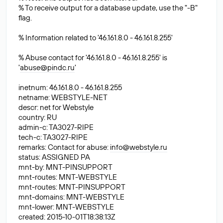
% To receive output for a database update, use the "-B"
flag.
% Information related to '46.161.8.0 - 46.161.8.255'
% Abuse contact for '46.161.8.0 - 46.161.8.255' is
'
abuse@pindc.ru
'
inetnum: 46.161.8.0 - 46.161.8.255
netname: WEBSTYLE-NET
descr: net for Webstyle
country: RU
admin-c: TA3027-RIPE
tech-c: TA3027-RIPE
remarks: Contact for abuse:
info@webstyle.ru
status: ASSIGNED PA
mnt-by: MNT-PINSUPPORT
mnt-routes: MNT-WEBSTYLE
mnt-routes: MNT-PINSUPPORT
mnt-domains: MNT-WEBSTYLE
mnt-lower: MNT-WEBSTYLE
created: 2015-10-01T18:38:13Z