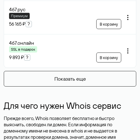
467
.рус
Премиум
56 165 ₽
?
В корзину
467
.онлайн
SSL в подарок
9 893 ₽
?
В корзину
Показать еще
Для чего нужен Whois сервис
Прежде всего, Whois позволяет бесплатно и быстро
выяснить, свободен ли домен. Если информация по
доменному имени не внесена в whois и не выдается в
результатах проверки домена, значит, доменное имя