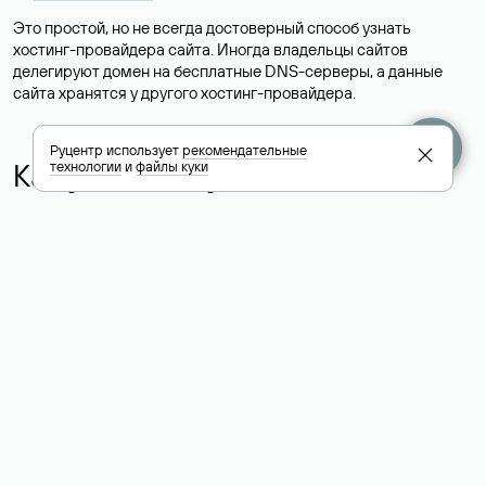
Это простой, но не всегда достоверный способ узнать
хостинг-провайдера сайта. Иногда владельцы сайтов
делегируют домен на бесплатные DNS-серверы, а данные
сайта хранятся у другого хостинг-провайдера.
Руцентр использует
рекомендательные
Как узнать актуальные DNS
технологии
и
файлы куки
домена
О том, где можно посмотреть список DNS-серверов для
домена в сервисе Whois, мы написали выше. Порядок
действий такой же, как при определении хостинга: необходимо
ввести доменное имя в поисковую строку Whois, после
получения ответа найти поле «nserver». В нем указаны
актуальные DNS домена.
Расшифровка значения полей
для доменов .ru, .su и .рф: