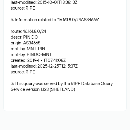
last-modified: 2015-10-01T18:38:13Z
source: RIPE
% Information related to '46.161.8.0/24AS34665'
route: 46.161.8.0/24
descr: PIN DC
origin: AS34665
mnt-by: MNT-PIN
mnt-by: PINDC-MNT
created: 2019-11-11T07:41:08Z
last-modified: 2025-12-25T12:15:37Z
source: RIPE
% This query was served by the RIPE Database Query
Service version 1.123 (SHETLAND)