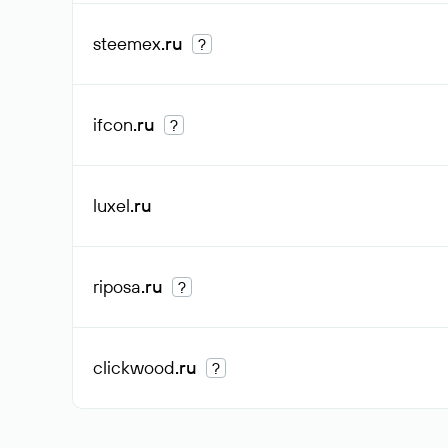
steemex
.ru
?
ifcon
.ru
?
luxel
.ru
riposa
.ru
?
clickwood
.ru
?