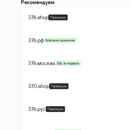
Рекомендуем
376
.shop
Премиум
376
.рф
Магазин доменов
376
.москва
SSL в подарок
370
.shop
Премиум
376
.рус
Премиум