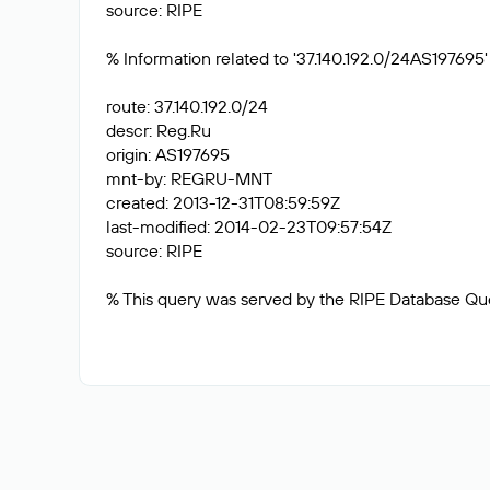
source: RIPE
% Information related to '37.140.192.0/24AS197695'
route: 37.140.192.0/24
descr: Reg.Ru
origin: AS197695
mnt-by: REGRU-MNT
created: 2013-12-31T08:59:59Z
last-modified: 2014-02-23T09:57:54Z
source: RIPE
% This query was served by the RIPE Database Que