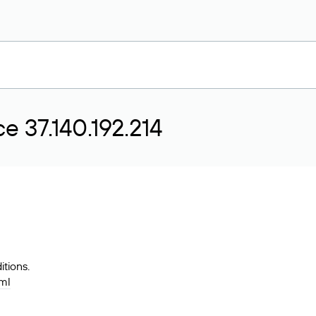
 37.140.192.214
tions.
tml