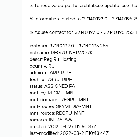
% To receive output for a database update, use the 
% Information related to '37.140.192.0 - 37.140.195.2
% Abuse contact for '37.140.192.0 - 37.140.195.255' is
inetnum: 37.140.192.0 - 37.140.195.255
netname: REGRU-NETWORK
descr: Reg.Ru Hosting
country: RU
admin-c: ARP-RIPE
tech-c: RGRU-RIPE
status: ASSIGNED PA
mnt-by: REGRU-MNT
mnt-domains: REGRU-MNT
mnt-routes: SKYMEDIA-MNT
mnt-routes: REGRU-MNT
remarks: INFRA-AW
created: 2012-04-27T12:50:37Z
last-modified: 2022-03-21T10:43:44Z