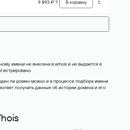
9 893 ₽
?
В корзину
ому имени не внесена в whois и не выдается в
егистрировано
.
боден ли домен можно и в процессе подбора имени
воляет получить данные об истории домена и его
hois