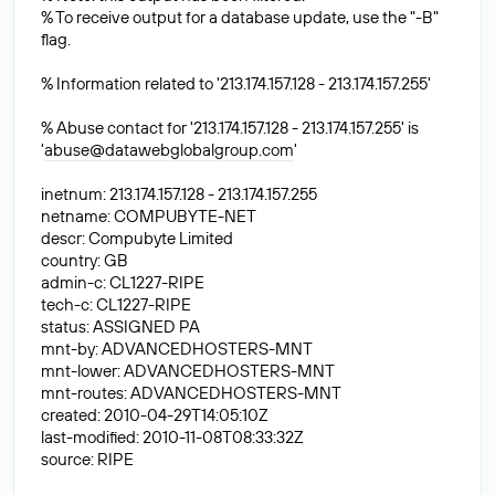
% To receive output for a database update, use the "-B"
flag.
% Information related to '213.174.157.128 - 213.174.157.255'
% Abuse contact for '213.174.157.128 - 213.174.157.255' is
'
abuse@datawebglobalgroup.com
'
inetnum: 213.174.157.128 - 213.174.157.255
netname: COMPUBYTE-NET
descr: Compubyte Limited
country: GB
admin-c: CL1227-RIPE
tech-c: CL1227-RIPE
status: ASSIGNED PA
mnt-by: ADVANCEDHOSTERS-MNT
mnt-lower: ADVANCEDHOSTERS-MNT
mnt-routes: ADVANCEDHOSTERS-MNT
created: 2010-04-29T14:05:10Z
last-modified: 2010-11-08T08:33:32Z
source: RIPE