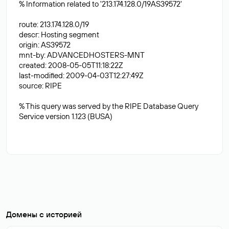
% Information related to '213.174.128.0/19AS39572'
route: 213.174.128.0/19
descr: Hosting segment
origin: AS39572
mnt-by: ADVANCEDHOSTERS-MNT
created: 2008-05-05T11:18:22Z
last-modified: 2009-04-03T12:27:49Z
source: RIPE
% This query was served by the RIPE Database Query
Service version 1.123 (BUSA)
Домены с историей