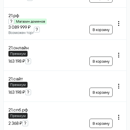
21
.рф
?
Магазин доменов
3 089 999 ₽
?
В корзину
Возможен торг
21
.онлайн
Премиум
163 198 ₽
?
В корзину
21
.сайт
Премиум
163 198 ₽
?
В корзину
21.спб
.рф
Премиум
2 368 ₽
?
В корзину