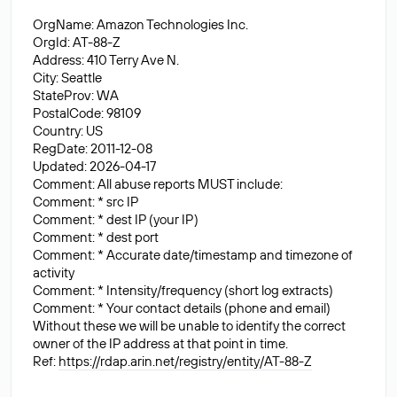
OrgName: Amazon Technologies Inc.
OrgId: AT-88-Z
Address: 410 Terry Ave N.
City: Seattle
StateProv: WA
PostalCode: 98109
Country: US
RegDate: 2011-12-08
Updated: 2026-04-17
Comment: All abuse reports MUST include:
Comment: * src IP
Comment: * dest IP (your IP)
Comment: * dest port
Comment: * Accurate date/timestamp and timezone of
activity
Comment: * Intensity/frequency (short log extracts)
Comment: * Your contact details (phone and email)
Without these we will be unable to identify the correct
owner of the IP address at that point in time.
Ref:
https://rdap.arin.net/registry/entity/AT-88-Z