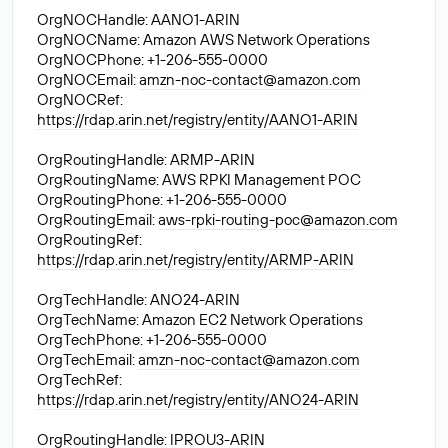
OrgNOCHandle: AANO1-ARIN
OrgNOCName: Amazon AWS Network Operations
OrgNOCPhone: +1-206-555-0000
OrgNOCEmail:
amzn-noc-contact@amazon.com
OrgNOCRef:
https://rdap.arin.net/registry/entity/AANO1-ARIN
OrgRoutingHandle: ARMP-ARIN
OrgRoutingName: AWS RPKI Management POC
OrgRoutingPhone: +1-206-555-0000
OrgRoutingEmail:
aws-rpki-routing-poc@amazon.com
OrgRoutingRef:
https://rdap.arin.net/registry/entity/ARMP-ARIN
OrgTechHandle: ANO24-ARIN
OrgTechName: Amazon EC2 Network Operations
OrgTechPhone: +1-206-555-0000
OrgTechEmail:
amzn-noc-contact@amazon.com
OrgTechRef:
https://rdap.arin.net/registry/entity/ANO24-ARIN
OrgRoutingHandle: IPROU3-ARIN