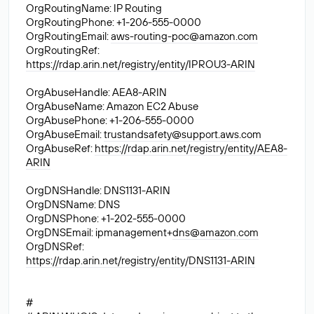
OrgRoutingName: IP Routing
OrgRoutingPhone: +1-206-555-0000
OrgRoutingEmail:
aws-routing-poc@amazon.com
OrgRoutingRef:
https://rdap.arin.net/registry/entity/IPROU3-ARIN
OrgAbuseHandle: AEA8-ARIN
OrgAbuseName: Amazon EC2 Abuse
OrgAbusePhone: +1-206-555-0000
OrgAbuseEmail:
trustandsafety@support.aws
.com
OrgAbuseRef:
https://rdap.arin.net/registry/entity/AEA8-
ARIN
OrgDNSHandle: DNS1131-ARIN
OrgDNSName: DNS
OrgDNSPhone: +1-202-555-0000
OrgDNSEmail: ipmanagement+
dns@amazon.com
OrgDNSRef:
https://rdap.arin.net/registry/entity/DNS1131-ARIN
#