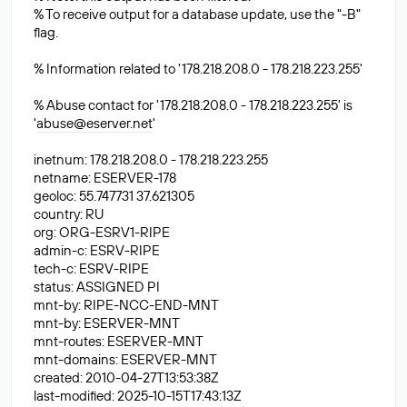
% To receive output for a database update, use the "-B"
flag.
% Information related to '178.218.208.0 - 178.218.223.255'
% Abuse contact for '178.218.208.0 - 178.218.223.255' is
'
abuse@eserver.net
'
inetnum: 178.218.208.0 - 178.218.223.255
netname: ESERVER-178
geoloc: 55.747731 37.621305
country: RU
org: ORG-ESRV1-RIPE
admin-c: ESRV-RIPE
tech-c: ESRV-RIPE
status: ASSIGNED PI
mnt-by: RIPE-NCC-END-MNT
mnt-by: ESERVER-MNT
mnt-routes: ESERVER-MNT
mnt-domains: ESERVER-MNT
created: 2010-04-27T13:53:38Z
last-modified: 2025-10-15T17:43:13Z