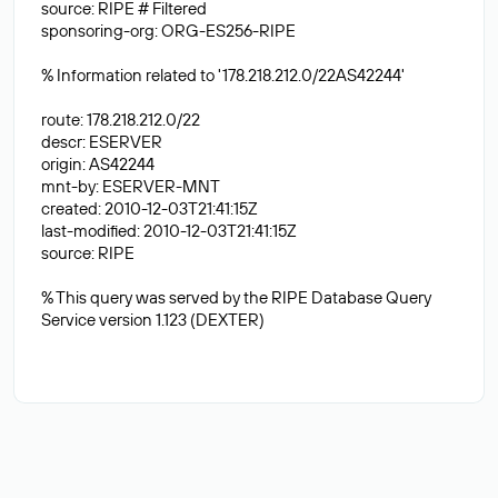
source: RIPE # Filtered
sponsoring-org: ORG-ES256-RIPE
% Information related to '178.218.212.0/22AS42244'
route: 178.218.212.0/22
descr: ESERVER
origin: AS42244
mnt-by: ESERVER-MNT
created: 2010-12-03T21:41:15Z
last-modified: 2010-12-03T21:41:15Z
source: RIPE
% This query was served by the RIPE Database Query
Service version 1.123 (DEXTER)