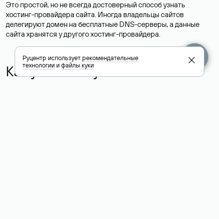
Это простой, но не всегда достоверный способ узнать
хостинг-провайдера сайта. Иногда владельцы сайтов
делегируют домен на бесплатные DNS-серверы, а данные
сайта хранятся у другого хостинг-провайдера.
Руцентр использует
рекомендательные
технологии
и
файлы куки
Как узнать актуальные DNS
домена
О том, где можно посмотреть список DNS-серверов для
домена в сервисе Whois, мы написали выше. Порядок
действий такой же, как при определении хостинга: необходимо
ввести доменное имя в поисковую строку Whois, после
получения ответа найти поле «nserver». В нем указаны
актуальные DNS домена.
Расшифровка значения полей
для доменов .ru, .su и .рф: