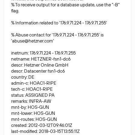
% To receive output for a database update, use the "-B"
flag.
% Information related to '176.9.71.224 - 176.9.71.255'
% Abuse contact for '176.9.71.224 - 176.9.71.255' is
'
abuse@hetzner.com
'
inetnum: 176.9.71.224 - 176.9.71.255
netname: HETZNER-fsn1-dc6
descr: Hetzner Online GmbH
descr: Datacenter fsn1-dc6
country: DE
admin-c: HOAC1-RIPE
tech-c: HOAC1-RIPE
status: ASSIGNED PA
remarks: INFRA-AW
mnt-by: HOS-GUN
mnt-lower: HOS-GUN
mnt-routes: HOS-GUN
created: 2012-03-12T09:46:01Z
last-modified: 2018-03-15T13:55:11Z