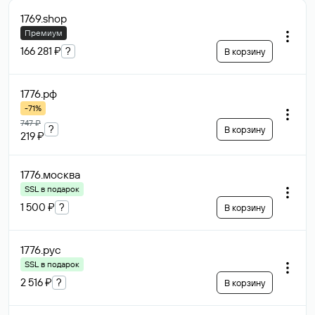
1769
.shop
Премиум
166 281 ₽
?
В корзину
1776
.рф
-71%
747 ₽
?
В корзину
219 ₽
1776
.москва
SSL в подарок
1 500 ₽
?
В корзину
1776
.рус
SSL в подарок
2 516 ₽
?
В корзину