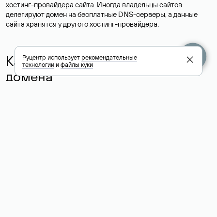
хостинг-провайдера сайта. Иногда владельцы сайтов
делегируют домен на бесплатные DNS-серверы, а данные
сайта хранятся у другого хостинг-провайдера.
Как узнать актуальные DNS
Руцентр использует
рекомендательные
технологии
и
файлы куки
домена
О том, где можно посмотреть список DNS-серверов для
домена в сервисе Whois, мы написали выше. Порядок
действий такой же, как при определении хостинга: необходимо
ввести доменное имя в поисковую строку Whois, после
получения ответа найти поле «nserver». В нем указаны
актуальные DNS домена.
Расшифровка значения полей
для доменов .ru, .su и .рф: