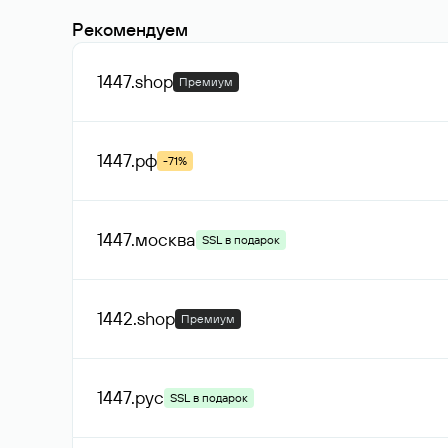
Рекомендуем
1447
.shop
Премиум
1447
.рф
-71%
1447
.москва
SSL в подарок
1442
.shop
Премиум
1447
.рус
SSL в подарок