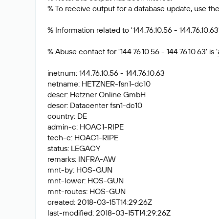
% To receive output for a database update, use the 
% Information related to '144.76.10.56 - 144.76.10.63
% Abuse contact for '144.76.10.56 - 144.76.10.63' is '
inetnum: 144.76.10.56 - 144.76.10.63
netname: HETZNER-fsn1-dc10
descr: Hetzner Online GmbH
descr: Datacenter fsn1-dc10
country: DE
admin-c: HOAC1-RIPE
tech-c: HOAC1-RIPE
status: LEGACY
remarks: INFRA-AW
mnt-by: HOS-GUN
mnt-lower: HOS-GUN
mnt-routes: HOS-GUN
created: 2018-03-15T14:29:26Z
last-modified: 2018-03-15T14:29:26Z