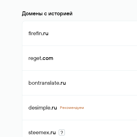
Домены с историей
firefin
.ru
reget
.com
bontranslate
.ru
desimple
.ru
Рекомендуем
steemex
.ru
?