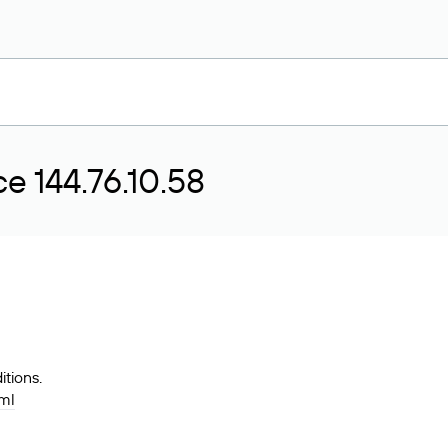
 144.76.10.58
tions.
tml