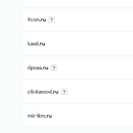
ifcon
.ru
?
luxel
.ru
riposa
.ru
?
clickwood
.ru
?
mir-lkm
.ru