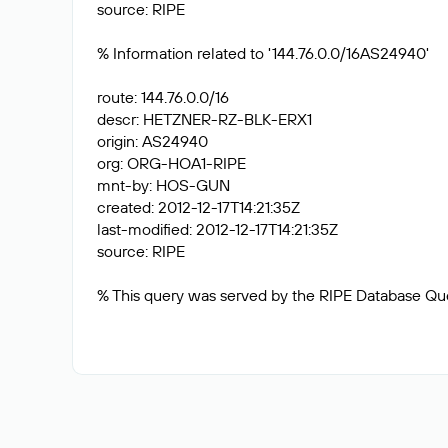
source: RIPE
% Information related to '144.76.0.0/16AS24940'
route: 144.76.0.0/16
descr: HETZNER-RZ-BLK-ERX1
origin: AS24940
org: ORG-HOA1-RIPE
mnt-by: HOS-GUN
created: 2012-12-17T14:21:35Z
last-modified: 2012-12-17T14:21:35Z
source: RIPE
% This query was served by the RIPE Database Qu