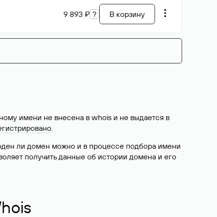
9 893 ₽
?
В корзину
ому имени не внесена в whois и не выдается в
егистрировано
.
боден ли домен можно и в процессе подбора имени
воляет получить данные об истории домена и его
hois