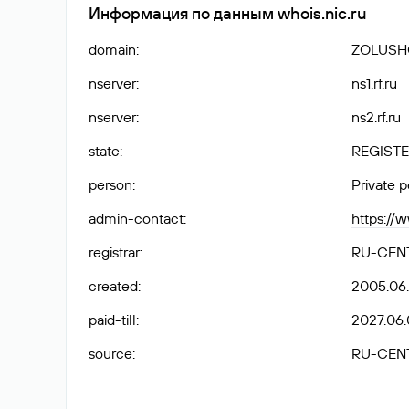
Информация по данным whois.nic.ru
domain
:
ZOLUSH
nserver
:
ns1.rf.ru
nserver
:
ns2.rf.ru
state
:
REGISTE
person
:
Private 
admin-contact
:
https://
registrar
:
RU-CEN
created
:
2005.06
paid-till
:
2027.06.
source
:
RU-CEN