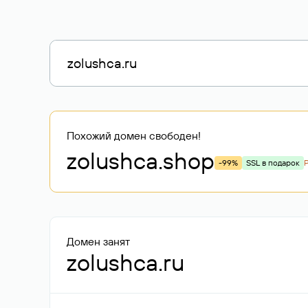
Похожий домен свободен!
zolushca
.shop
-99%
SSL в подарок
Домен занят
zolushca.ru