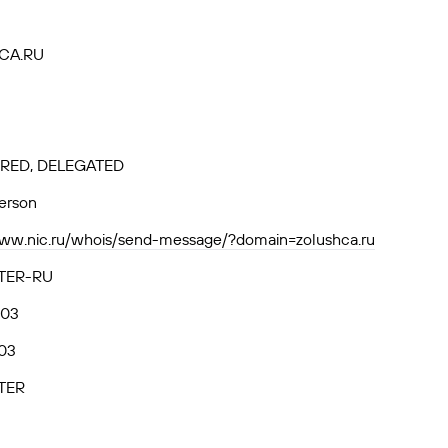
CA.RU
RED, DELEGATED
person
www.nic.ru/whois/send-message/?domain=zolushca.ru
TER-RU
.03
03
TER