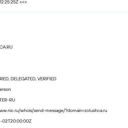
12:25:25Z <<<
CA.RU
RED, DELEGATED, VERIFIED
Person
TER-RU
www.nic.ru/whois/send-message/?domain=zolushca.ru
-02T20:00:00Z