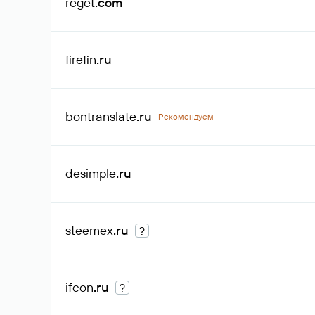
reget
.com
firefin
.ru
bontranslate
.ru
Рекомендуем
desimple
.ru
steemex
.ru
?
ifcon
.ru
?