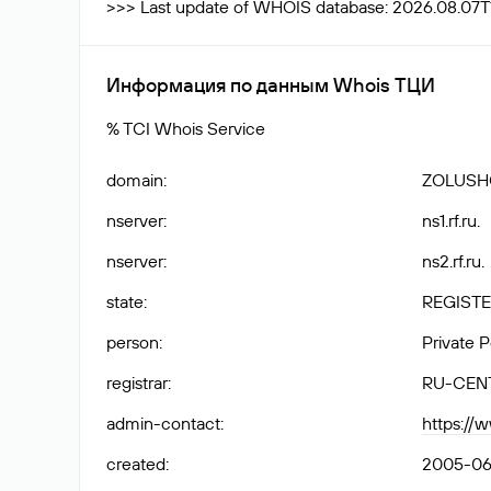
>>> Last update of WHOIS database: 2026.08.07T
Информация по данным Whois ТЦИ
% TCI Whois Service
domain
:
ZOLUSH
nserver
:
ns1.rf.ru.
nserver
:
ns2.rf.ru.
state
:
REGISTE
person
:
Private 
registrar
:
RU-CEN
admin-contact
:
https://
created
:
2005-06