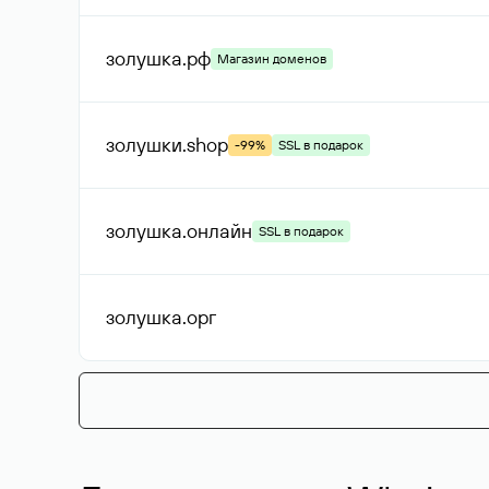
золушка
.рф
Магазин доменов
золушки
.shop
-99%
SSL в подарок
золушка
.онлайн
SSL в подарок
золушка
.орг