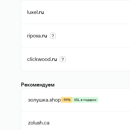
luxel
.ru
riposa
.ru
?
clickwood
.ru
?
Рекомендуем
золушка
.shop
-99%
SSL в подарок
zolush
.ca