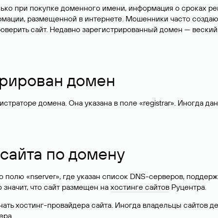
лько при покупке доменного имени, информация о сроках р
ормации, размещенной в интернете. Мошенники часто созда
оверить сайт. Недавно зарегистрированный домен — веский
стрирован домен
раторе домена. Она указана в поле «registrar». Иногда да
 сайта по домену
 по полю «nserver», где указан список DNS-серверов, подд
 Это значит, что сайт размещен на
хостинге сайтов
Руцентра.
знать хостинг-провайдера сайта. Иногда владельцы сайтов 
ера.