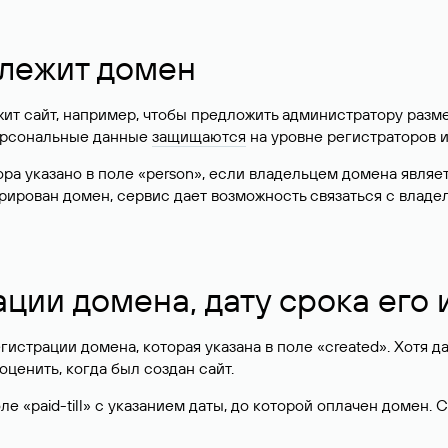
длежит домен
жит сайт, например, чтобы предложить администратору разм
персональные данные
защищаются
на уровне регистраторов 
атора указано в поле «person», если владельцем домена явля
истрирован домен, сервис дает возможность связаться с вла
ации домена, дату срока его
гистрации домена, которая указана в поле «created». Хотя д
оценить, когда был создан сайт.
 «paid-till» с указанием даты, до которой оплачен домен. 