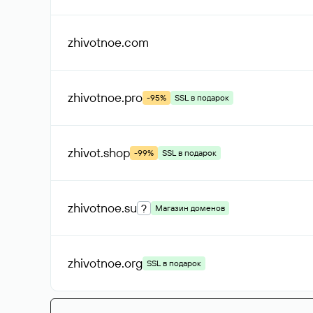
zhivotnoe
.com
zhivotnoe
.pro
-95%
SSL в подарок
zhivot
.shop
-99%
SSL в подарок
zhivotnoe
.su
?
Магазин доменов
zhivotnoe
.org
SSL в подарок