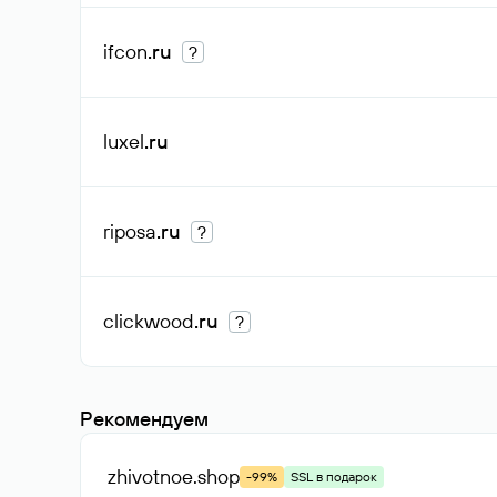
ifcon
.ru
?
luxel
.ru
riposa
.ru
?
clickwood
.ru
?
Рекомендуем
zhivotnoe
.shop
-99%
SSL в подарок