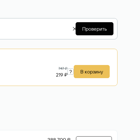
Проверить
747 ₽
?
В корзину
219 ₽
388 700 ₽