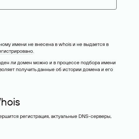
ому имени не внесена в whois и не выдается в
егистрировано
.
боден ли домен можно и в процессе подбора имени
воляет получить данные об истории домена и его
hois
вершится регистрация, актуальные DNS-серверы,