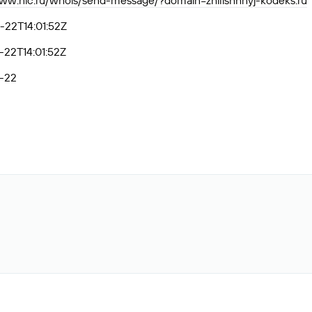
www.nic.ru/whois/send-message/?domain=zhilishhnyj-kodeks.ru
-22T14:01:52Z
22T14:01:52Z
-22