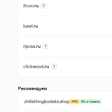
ifcon
.ru
?
luxel
.ru
riposa
.ru
?
clickwood
.ru
?
Рекомендуем
zhilishhnyjkodeks
.shop
-99%
SSL в подарок