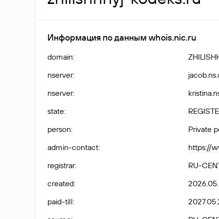
Информация по данным whois.nic.ru
domain
:
ZHILISH
nserver
:
jacob.ns
nserver
:
kristina.
state
:
REGISTE
person
:
Private 
admin-contact
:
https://
registrar
:
RU-CEN
created
:
2026.05
paid-till
:
2027.05.