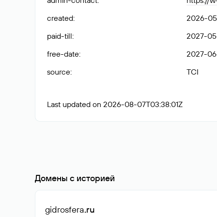
admin-contact
:
https://
created
:
2026-05
paid-till
:
2027-05-
free-date
:
2027-06
source
:
TCI
Last updated on 2026-08-07T03:38:01Z
Домены с историей
gidrosfera
.ru