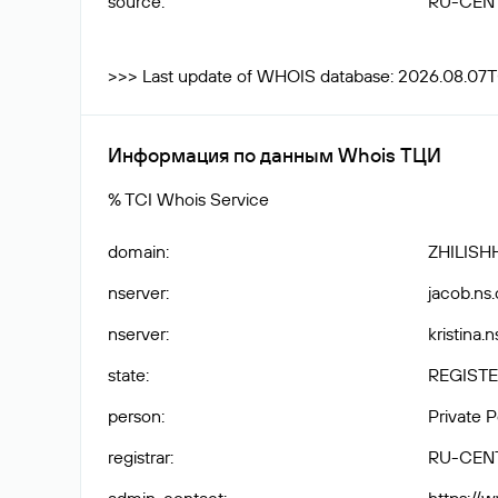
source
:
RU-CEN
>>> Last update of WHOIS database: 2026.08.07
Информация по данным Whois ТЦИ
% TCI Whois Service
domain
:
ZHILISH
nserver
:
jacob.ns.
nserver
:
kristina.
state
:
REGISTE
person
:
Private 
registrar
:
RU-CEN