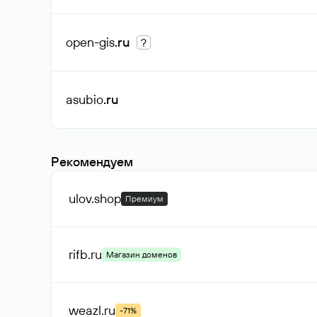
open-gis
.ru
?
asubio
.ru
Рекомендуем
ulov
.shop
Премиум
rifb
.ru
Магазин доменов
weazl
.ru
-71%