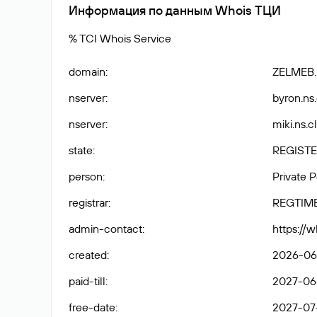
Информация по данным Whois ТЦИ
% TCI Whois Service
domain
:
ZELMEB
nserver
:
byron.ns
nserver
:
miki.ns.c
state
:
REGISTE
person
:
Private 
registrar
:
REGTIM
admin-contact
:
https://
created
:
2026-06-
paid-till
:
2027-06-
free-date
:
2027-07