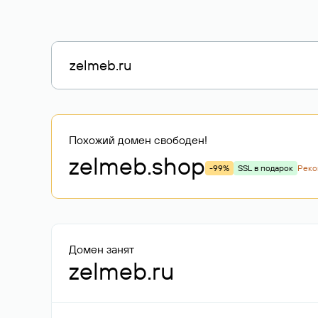
Похожий домен свободен!
zelmeb
.shop
-99%
SSL в подарок
Реко
Домен занят
zelmeb.ru