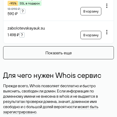
-95%
SSL в подарок
13 090 ₽
?
В корзину
590 ₽
zabolotevskayauk
.su
1 498 ₽
?
В корзину
Показать еще
Для чего нужен Whois сервис
Прежде всего, Whois позволяет бесплатно и быстро
выяснить, свободен ли домен. Если информация по
доменному имени не внесена в whois и не выдается в
результатах проверки домена, значит, доменное имя
свободно и с большой долей вероятности
может быть
зарегистрировано
.