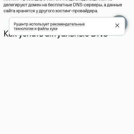
делегируют домен на бесплатные DNS-серверы, а данные
сайта хранятся у другого хостинг-провайдера.
Руцентр использует
рекомендательные
технологии
и
файлы куки
Как узнать актуальные DNS
домена
О том, где можно посмотреть список DNS-серверов для
домена в сервисе Whois, мы написали выше. Порядок
действий такой же, как при определении хостинга: необходимо
ввести доменное имя в поисковую строку Whois, после
получения ответа найти поле «nserver». В нем указаны
актуальные DNS домена.
Расшифровка значения полей
для доменов .ru, .su и .рф:
«nserver»: список DNS-серверов, на которые делегирован