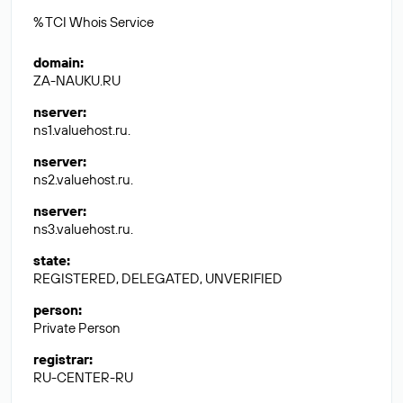
% TCI Whois Service
domain
:
ZA-NAUKU.RU
nserver
:
ns1.valuehost.ru.
nserver
:
ns2.valuehost.ru.
nserver
:
ns3.valuehost.ru.
state
:
REGISTERED, DELEGATED, UNVERIFIED
person
:
Private Person
registrar
:
RU-CENTER-RU