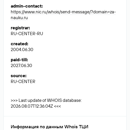
admin-contact
:
https://www.nic.ru/whois/send-message/?domain=za-
nauku.ru
registrar
:
RU-CENTER-RU
created
:
2004.06.30
paid-till
:
2027.06.30
source
:
RU-CENTER
>>> Last update of WHOIS database:
2026.08.07T12:36:04Z <<<
Информация по данным Whois ТЦИ