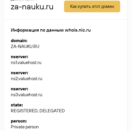
za-nauku.ru
Как купить этот домен
Информация по данным whois.nic.ru
domain
:
ZA-NAUKU.RU
nserver
:
ns1.valuehost.ru
nserver
:
ns2.valuehost.ru
nserver
:
ns3.valuehost.ru
state
:
REGISTERED, DELEGATED
person
:
Private person