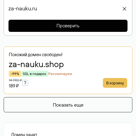
Проверить
Похожий домен свободен!
za-nauku
.shop
-99%
SSL в подарок
Рекомендуем
14 982 ₽
?
В корзину
189 ₽
Показать еще
Домен занят