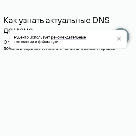
Как узнать актуальные DNS
домена
Руцентр использует
рекомендательные
О том, где можно посмотреть список DNS-серверов для
технологии
и
файлы куки
домена в сервисе Whois, мы написали выше. Порядок
действий такой же, как при определении хостинга: необходимо
ввести доменное имя в поисковую строку Whois, после
получения ответа найти поле «nserver». В нем указаны
актуальные DNS домена.
Расшифровка значения полей
для доменов .ru, .su и .рф:
«nserver»: список DNS-серверов, на которые делегирован
домен
«state»: статус домена (зарегистрирован, делегирован или