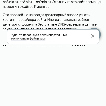
ns5.nic.ru, ns6.nic.ru, ns9.nic.ru. Это значит, что сайт размещен
на
хостинге сайтов
Руцентра.
Это простой, но не всегда достоверный способ узнать
хостинг-провайдера сайта. Иногда владельцы сайтов
делегируют домен на бесплатные DNS-серверы, а данные
сайта хранятся у другого хостинг-провайдера.
Руцентр использует
рекомендательные
технологии
и
файлы куки
Как узнать актуальные DNS
домена
О том, где можно посмотреть список DNS-серверов для
домена в сервисе Whois, мы написали выше. Порядок
действий такой же, как при определении хостинга: необходимо
ввести доменное имя в поисковую строку Whois, после
получения ответа найти поле «nserver». В нем указаны
актуальные DNS домена.
Расшифровка значения полей