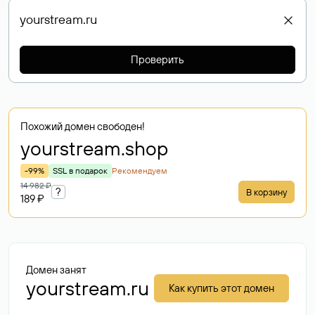
Проверить
Похожий домен свободен!
yourstream
.shop
-99%
SSL в подарок
Рекомендуем
14 982 ₽
?
В корзину
189 ₽
Домен занят
yourstream.ru
Как купить этот домен