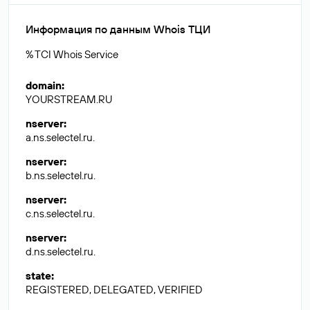
Информация по данным Whois ТЦИ
% TCI Whois Service
domain
:
YOURSTREAM.RU
nserver
:
a.ns.selectel.ru.
nserver
:
b.ns.selectel.ru.
nserver
:
c.ns.selectel.ru.
nserver
:
d.ns.selectel.ru.
state
:
REGISTERED, DELEGATED, VERIFIED