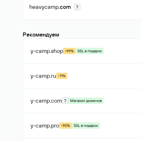
heavycamp
.com
?
Рекомендуем
y-camp
.shop
-99%
SSL в подарок
y-camp
.ru
-71%
y-camp
.com
?
Магазин доменов
y-camp
.pro
-95%
SSL в подарок