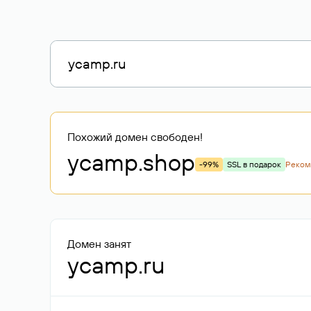
Похожий домен свободен!
ycamp
.shop
-99%
SSL в подарок
Реком
Домен занят
ycamp.ru