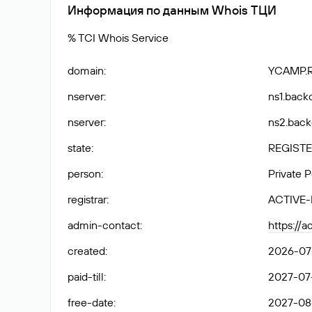
Информация по данным Whois ТЦИ
% TCI Whois Service
domain
:
YCAMP.
nserver
:
ns1.backo
nserver
:
ns2.backo
state
:
REGISTE
person
:
Private 
registrar
:
ACTIVE
admin-contact
:
https://
created
:
2026-07
paid-till
:
2027-07
free-date
:
2027-08