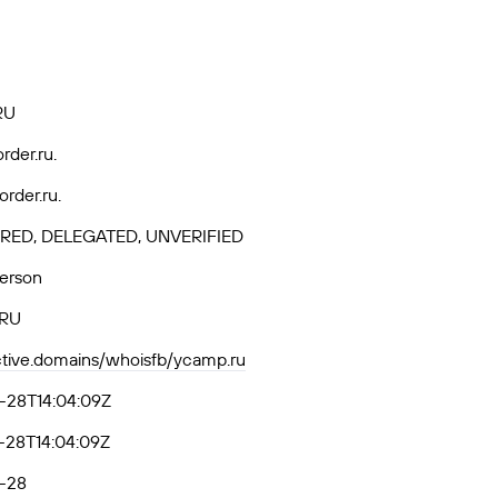
RU
rder.ru.
rder.ru.
RED, DELEGATED, UNVERIFIED
Person
-RU
active.domains/whoisfb/ycamp.ru
-28T14:04:09Z
-28T14:04:09Z
-28