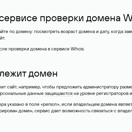
 сервисе проверки домена W
те по домену: посмотреть возраст домена и дату, когда за
йт.
сле проверки домена в сервисе Whois.
длежит домен
жит сайт, например, чтобы предложить администратору разм
персональные данные
защищаются
на уровне регистраторов 
атора указано в поле «person», если владельцем домена явля
истрирован домен, сервис дает возможность связаться с вла