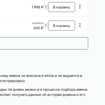
1 498 ₽
?
В корзину
13 090 ₽
?
В корзину
690 ₽
ому имени не внесена в whois и не выдается в
егистрировано
.
боден ли домен можно и в процессе подбора имени
воляет получить данные об истории домена и его