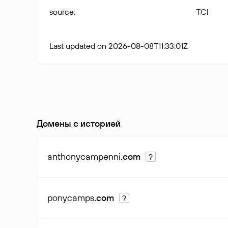
source
:
TCI
Last updated on 2026-08-08T11:33:01Z
Домены с историей
anthonycampenni
.com
?
ponycamps
.com
?