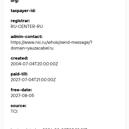
org
:
taxpayer-id
:
registrar
:
RU-CENTER-RU
admin-contact
:
https://www.nic.ru/whois/send-message/?
domain=yauzacabel.ru
created
:
2004-07-04T20:00:00Z
paid-till
:
2027-07-04T21:00:00Z
free-date
:
2027-08-05
source
:
TCI