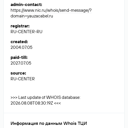
admin-contact
:
https://www.nic.ru/whois/send-message/?
domain=yauzacabel.ru
registrar
:
RU-CENTER-RU
created
:
2004.07.05
paid-till
:
2027.07.05
source
:
RU-CENTER
>>> Last update of WHOIS database:
2026.08.08T08:30:19Z <<<
Информация по данным Whois ТЦИ