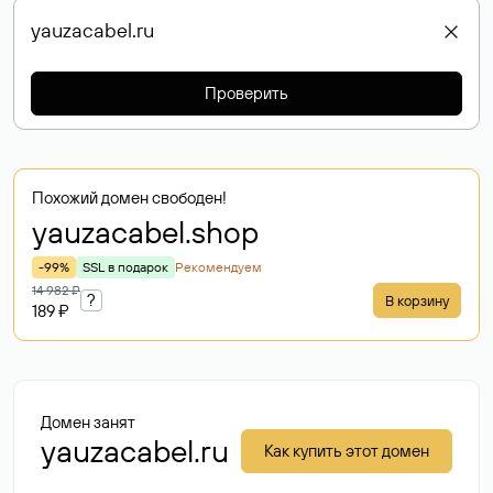
Проверить
Похожий домен свободен!
yauzacabel
.shop
-99%
SSL в подарок
Рекомендуем
14 982 ₽
?
В корзину
189 ₽
Домен занят
yauzacabel.ru
Как купить этот домен