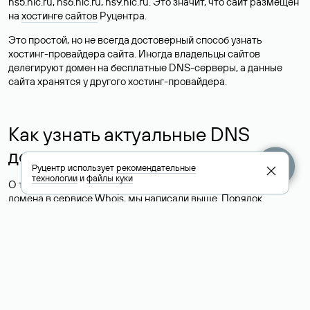
ns5.nic.ru, ns6.nic.ru, ns9.nic.ru. Это значит, что сайт размещен
на
хостинге сайтов
Руцентра.
Это простой, но не всегда достоверный способ узнать
хостинг-провайдера сайта. Иногда владельцы сайтов
делегируют домен на бесплатные DNS-серверы, а данные
сайта хранятся у другого хостинг-провайдера.
Как узнать актуальные DNS
домена
Руцентр использует
рекомендательные
технологии
и
файлы куки
О том, где можно посмотреть список DNS-серверов для
домена в сервисе Whois, мы написали выше. Порядок
действий такой же, как при определении хостинга: необходимо
ввести доменное имя в поисковую строку Whois, после
получения ответа найти поле «nserver». В нем указаны
актуальные DNS домена.
Расшифровка значения полей