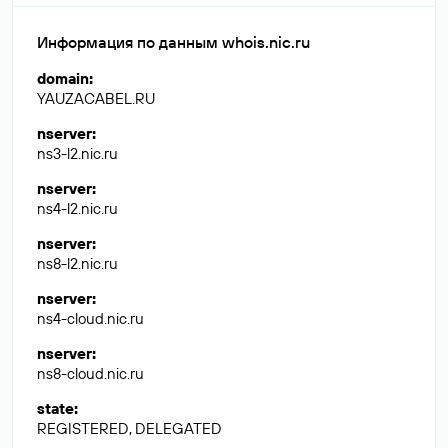
Информация по данным whois.nic.ru
domain
:
YAUZACABEL.RU
nserver
:
ns3-l2.nic.ru
nserver
:
ns4-l2.nic.ru
nserver
:
ns8-l2.nic.ru
nserver
:
ns4-cloud.nic.ru
nserver
:
ns8-cloud.nic.ru
state
:
REGISTERED, DELEGATED