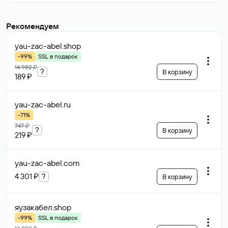
Рекомендуем
yau-zac-abel
.shop
-99%
SSL в подарок
14 982 ₽
?
В корзину
189 ₽
yau-zac-abel
.ru
-71%
747 ₽
?
В корзину
219 ₽
yau-zac-abel
.com
4 301 ₽
?
В корзину
яузакабел
.shop
-99%
SSL в подарок