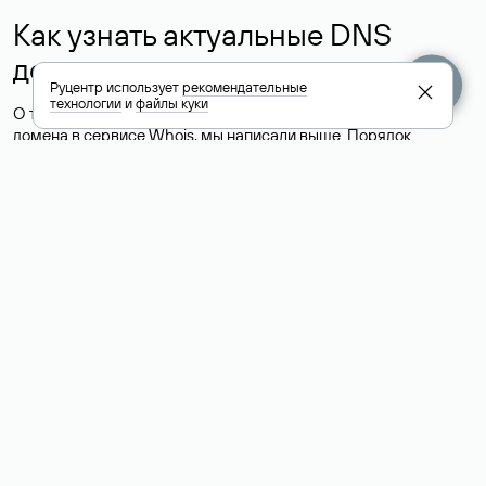
Как узнать актуальные DNS
домена
Руцентр использует
рекомендательные
технологии
и
файлы куки
О том, где можно посмотреть список DNS-серверов для
домена в сервисе Whois, мы написали выше. Порядок
действий такой же, как при определении хостинга: необходимо
ввести доменное имя в поисковую строку Whois, после
получения ответа найти поле «nserver». В нем указаны
актуальные DNS домена.
Расшифровка значения полей
для доменов .ru, .su и .рф:
«nserver»: список DNS-серверов, на которые делегирован
домен
«state»: статус домена (зарегистрирован, делегирован или
не делегирован, верифицирован или не верифицирован)