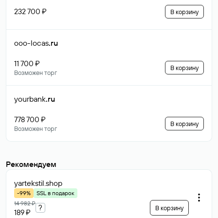
232 700 ₽
В корзину
ooo-locas
.ru
11 700 ₽
В корзину
Возможен торг
yourbank
.ru
778 700 ₽
В корзину
Возможен торг
Рекомендуем
yartekstil
.shop
-99%
SSL в подарок
14 982 ₽
?
В корзину
189 ₽