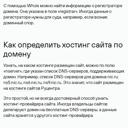
С помощью Whois можно найти информацию о регистраторе
домена. Она указана в поле «registrar». Иногда данные о
регистраторе нужны для суда, например, если возник
доменный спор.
Как определить хостинг сайта по
домену
Узнать, на каком хостинге размещен сайт, можно по полю
«nserver», где указан список DNS-серверов, поддерживающих
домен. Например, список DNS-серверов для домена nic.ru:
ns5.nic.ru, ns6.nic.ru, ns9.nic.ru. Это значит, что сайт размещен
на
хостинге сайтов
Руцентра.
Это простой, но не всегда достоверный способ узнать
хостинг-провайдера сайта. Иногда владельцы сайтов
делегируют домен на бесплатные DNS-серверы, а данные
сайта хранятся у другого хостинг-провайдера.