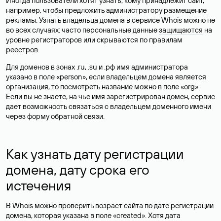
Иногда пользователи хотят узнать, кому принадлежит сайт,
например, чтобы предложить администратору размещение
рекламы. Узнать владельца домена в сервисе Whois можно не
во всех случаях: часто персональные данные
защищаются
на
уровне регистраторов или скрываются по правилам
реестров.
Для доменов в зонах .ru, .su и .рф имя администратора
указано в поле «person», если владельцем домена является
организация, то посмотреть название можно в поле «org».
Если вы не знаете, на чье имя зарегистрирован домен, сервис
дает возможность связаться с владельцем доменного имени
через форму обратной связи.
Как узнать дату регистрации
домена, дату срока его
истечения
В Whois можно проверить возраст сайта по дате регистрации
домена, которая указана в поле «created». Хотя дата