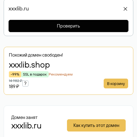
Проверить
Похожий домен свободен!
xxxlib
.shop
-99%
SSL в подарок
Рекомендуем
14 982 ₽
?
В корзину
189 ₽
Домен занят
xxxlib.ru
Как купить этот домен