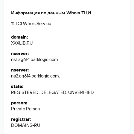
Информация по данным Whois ТЦИ
% TCI Whois Service
domain
:
XXXLIB.RU
nserver
:
ns1.ag614.parklogic.com.
nserver
:
ns2.ag614.parklogic.com.
state
:
REGISTERED, DELEGATED, UNVERIFIED
person
:
Private Person
registrar
:
DOMAINS-RU