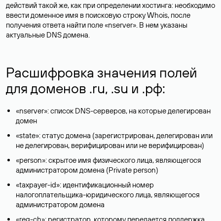
действий такой же, как при определении хостинга: необходимо
ввести доменное имя в поисковую строку Whois, после
получения ответа найти поле «nserver». В нем указаны
актуальные DNS домена.
Расшифровка значения полей
для доменов .ru, .su и .рф:
«nserver»: список DNS-серверов, на которые делегирован
домен
«state»: статус домена (зарегистрирован, делегирован или
не делегирован, верифицирован или не верифицирован)
«person»: скрытое имя физического лица, являющегося
администратором домена (Privatе person)
«taxpayer-id»: идентификационный номер
налогоплательщика-юридического лица, являющегося
администратором домена
«reg-ch»: регистратор, которому передается поддержка