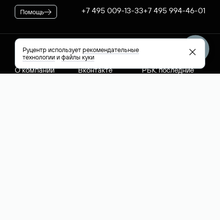
+7 495 009-13-33
+7 495 994-46-01
Помощь
Руцентр использует
рекомендательные
Руцентр
Социальные сети
Полезное
технологии
и
файлы куки
О компании
Вконтакте
РБК: последние
Контакты
VK Видео
новости России и
Лицензии и
Телеграм
мира
свидетельства
Max
Каталог компаний
РФ
РБК: котировки
акций
English (USD)
Все способы оплаты