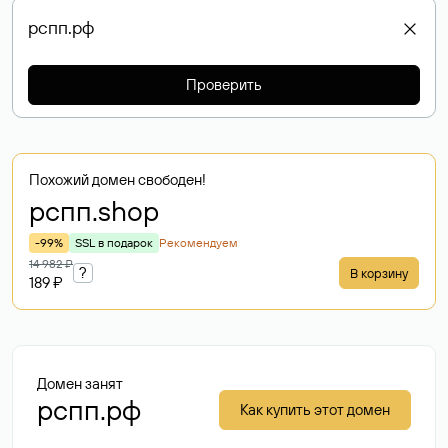
Проверить
Похожий домен свободен!
рспп
.shop
-99%
SSL в подарок
Рекомендуем
14 982 ₽
?
В корзину
189 ₽
Домен занят
рспп.рф
Как купить этот домен