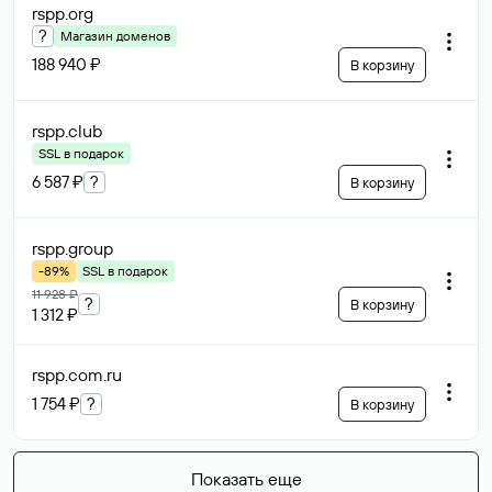
rspp
.org
?
Магазин доменов
188 940 ₽
В корзину
rspp
.club
SSL в подарок
6 587 ₽
?
В корзину
rspp
.group
-89%
SSL в подарок
11 928 ₽
?
В корзину
1 312 ₽
rspp.com
.ru
1 754 ₽
?
В корзину
Показать еще