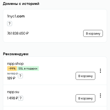
Домены с историей
1nyc1
.com
?
761 838 650 ₽
В корзину
Рекомендуем
rspp
.shop
-99%
SSL в подарок
14 982 ₽
?
В корзину
189 ₽
rspp
.su
1 498 ₽
?
В корзину