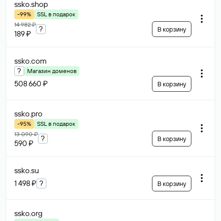
ssko
.shop
-99%
SSL в подарок
14 982 ₽
?
В корзину
189 ₽
ssko
.com
?
Магазин доменов
508 660 ₽
В корзину
ssko
.pro
-95%
SSL в подарок
13 090 ₽
?
В корзину
590 ₽
ssko
.su
1 498 ₽
?
В корзину
ssko
.org