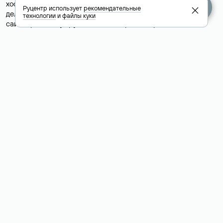
хостинг-провайдера сайта. Иногда владельцы сайтов
Руцентр использует
рекомендательные
делегируют домен на бесплатные DNS-серверы, а данные
технологии
и
файлы куки
сайта хранятся у другого хостинг-провайдера.
Как узнать актуальные DNS
домена
О том, где можно посмотреть список DNS-серверов для
домена в сервисе Whois, мы написали выше. Порядок
действий такой же, как при определении хостинга: необходимо
ввести доменное имя в поисковую строку Whois, после
получения ответа найти поле «nserver». В нем указаны
актуальные DNS домена.
Расшифровка значения полей
для доменов .ru, .su и .рф: