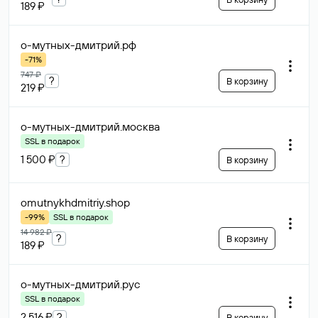
189 ₽
о-мутных-дмитрий
.рф
-71%
747 ₽
?
В корзину
219 ₽
о-мутных-дмитрий
.москва
SSL в подарок
1 500 ₽
?
В корзину
omutnykhdmitriy
.shop
-99%
SSL в подарок
14 982 ₽
?
В корзину
189 ₽
о-мутных-дмитрий
.рус
SSL в подарок
2 516 ₽
?
В корзину