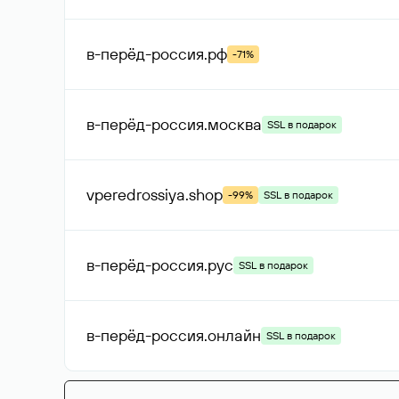
в-перёд-россия
.рф
-71%
в-перёд-россия
.москва
SSL в подарок
vperedrossiya
.shop
-99%
SSL в подарок
в-перёд-россия
.рус
SSL в подарок
в-перёд-россия
.онлайн
SSL в подарок