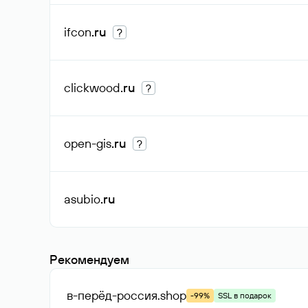
ifcon
.ru
?
clickwood
.ru
?
open-gis
.ru
?
asubio
.ru
Рекомендуем
в-перёд-россия
.shop
-99%
SSL в подарок