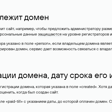
длежит домен
жит сайт, например, чтобы предложить администратору разм
персональные данные
защищаются
на уровне регистраторов 
атора указано в поле «person», если владельцем домена явля
истрирован домен, сервис дает возможность связаться с вла
ации домена, дату срока его
гистрации домена, которая указана в поле «created». Хотя д
оценить, когда был создан сайт.
 «paid-till» с указанием даты, до которой оплачен домен. 