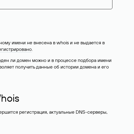
ому имени не внесена в whois и не выдается в
егистрировано
.
боден ли домен можно и в процессе подбора имени
воляет получить данные об истории домена и его
hois
вершится регистрация, актуальные DNS-серверы,