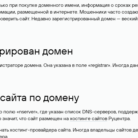
лько при покупке доменного имени, информация о сроках р
ормации, размещенной в интернете. Мошенники часто созда
оверить сайт. Недавно зарегистрированный домен — веский
стрирован домен
раторе домена. Она указана в поле «registrar». Иногда да
 сайта по домену
 по полю «nserver», где указан список DNS-серверов, подд
 Это значит, что сайт размещен на
хостинге сайтов
Руцентра.
знать хостинг-провайдера сайта. Иногда владельцы сайтов 
ера.