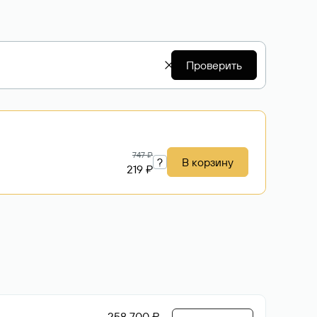
Проверить
747 ₽
?
В корзину
219 ₽
258 700 ₽