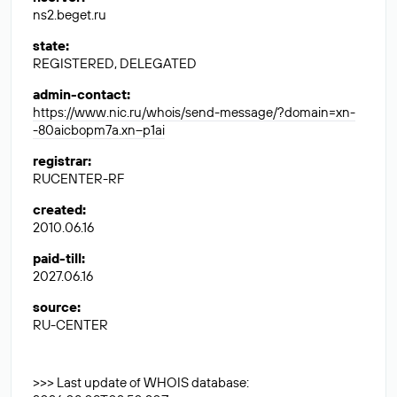
ns2.beget.ru
state
:
REGISTERED, DELEGATED
admin-contact
:
https://www.nic.ru/whois/send-message/?domain=xn-
-80aicbopm7a.xn--p1ai
registrar
:
RUCENTER-RF
created
:
2010.06.16
paid-till
:
2027.06.16
source
:
RU-CENTER
>>> Last update of WHOIS database: