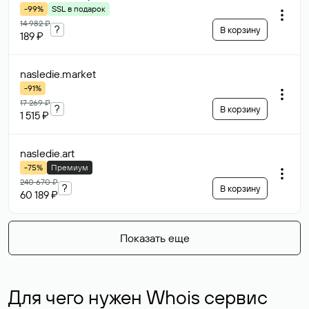
-99%
SSL в подарок
14 982 ₽
?
В корзину
189 ₽
nasledie
.market
-91%
17 269 ₽
?
В корзину
1 515 ₽
nasledie
.art
-75%
Премиум
240 670 ₽
?
В корзину
60 189 ₽
Показать еще
Для чего нужен Whois сервис