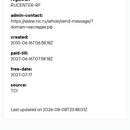
RUCENTER-RF
admin-contact
:
https://www.nic.ru/whois/send-message/?
domain=наследие.рф
created
:
2010-06-16T06:58:18Z
paid-till
:
2027-06-16T07:58:18Z
free-date
:
2027-07-17
source
:
TCI
Last updated on 2026-08-08T23:48:01Z