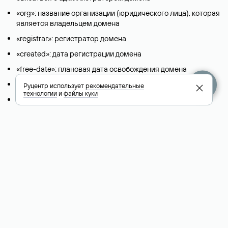
«org»: название организации (юридического лица), которая
является владельцем домена
«registrar»: регистратор домена
«created»: дата регистрации домена
«free-date»: плановая дата освобождения домена
«source»: источник информации
Руцентр использует
рекомендательные
технологии
и
файлы куки
«paid-till»: дата, до которой оплачен домен
Описание полей для доменов в международных и зарубежных
национальных доменах представлены в разделе «
Помощь
».
Условия использования Whois-сервиса
+7 495 009-13-33
+7 495 994-46-01
Помощь