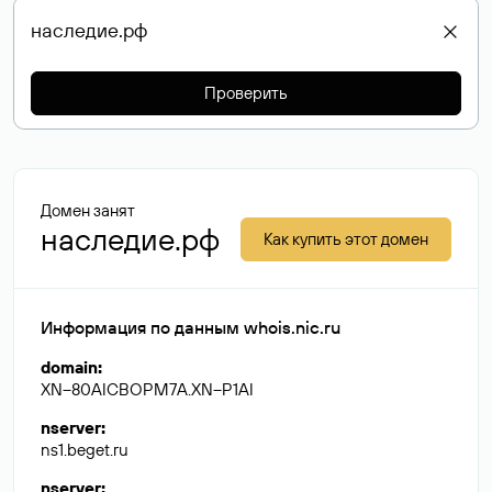
Проверить
Домен занят
наследие.рф
Как купить этот домен
Информация по данным whois.nic.ru
domain
:
XN--80AICBOPM7A.XN--P1AI
nserver
:
ns1.beget.ru
nserver
: