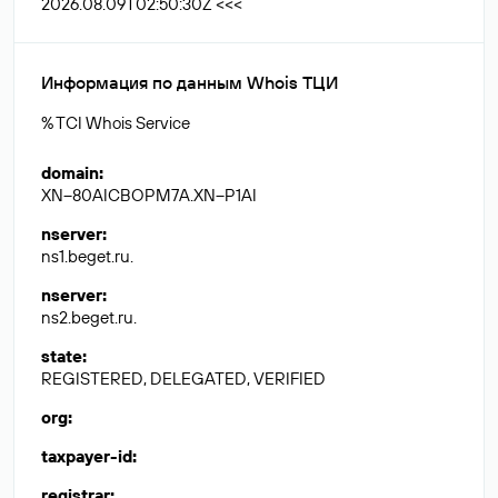
2026.08.09T02:50:30Z <<<
Информация по данным Whois ТЦИ
% TCI Whois Service
domain
:
XN--80AICBOPM7A.XN--P1AI
nserver
:
ns1.beget.ru.
nserver
:
ns2.beget.ru.
state
:
REGISTERED, DELEGATED, VERIFIED
org
:
taxpayer-id
:
registrar
: