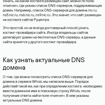
Узнать, на каком хостинге размещен сайт, можно по полю
«nserver», где указан список DNS-серверов, поддерживающих
домен. Например, список DNS-серверов для домена nic.ru:
ns5.nic.ru, ns6.nic.ru, ns9.nic.ru. Это значит, что сайт размещен
на
хостинге сайтов
Руцентра.
Это простой, но не всегда достоверный способ узнать
хостинг-провайдера сайта. Иногда владельцы сайтов
делегируют домен на бесплатные DNS-серверы, а данные
сайта хранятся у другого хостинг-провайдера.
Как узнать актуальные DNS
домена
О том, где можно посмотреть список DNS-серверов для
домена в сервисе Whois, мы написали выше. Порядок
действий такой же, как при определении хостинга: необходимо
ввести доменное имя в поисковую строку Whois, после
получения ответа найти поле «nserver». В нем указаны
актуальные DNS домена.