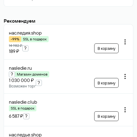
Рекомендуем
наследия
.shop
-99%
SSL в подарок
14 982 ₽
?
В корзину
189 ₽
nasledie
.ru
?
Магазин доменов
1 030 000 ₽
?
В корзину
Возможен торг
nasledie
.club
SSL в подарок
6 587 ₽
?
В корзину
наследье
.shop