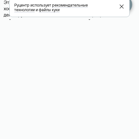
Это простой, но не всегда достоверный способ узнать
Руцентр использует
рекомендательные
хостинг-провайдера сайта. Иногда владельцы сайтов
технологии
и
файлы куки
делегируют домен на бесплатные DNS-серверы, а данные
сайта хранятся у другого хостинг-провайдера.
Как узнать актуальные DNS
домена
О том, где можно посмотреть список DNS-серверов для
домена в сервисе Whois, мы написали выше. Порядок
действий такой же, как при определении хостинга: необходимо
ввести доменное имя в поисковую строку Whois, после
получения ответа найти поле «nserver». В нем указаны
актуальные DNS домена.
Расшифровка значения полей
для доменов .ru, .su и .рф: