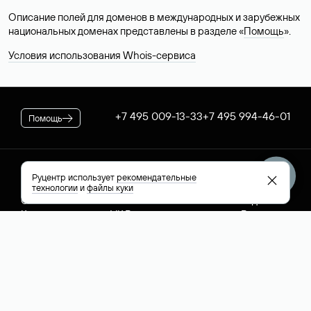
Описание полей для доменов в международных и зарубежных
национальных доменах представлены в разделе «
Помощь
».
Условия использования Whois-сервиса
+7 495 009-13-33
+7 495 994-46-01
Помощь
Руцентр
Социальные сети
Полезное
Руцентр использует
рекомендательные
технологии
и
файлы куки
О компании
Вконтакте
РБК: последние
Контакты
VK Видео
новости России и
Лицензии и
Телеграм
мира
свидетельства
Max
Каталог компаний
РФ
РБК: котировки
акций