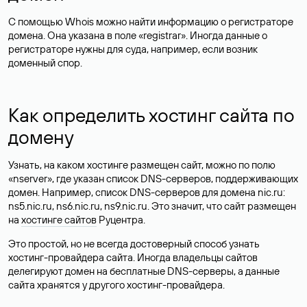
С помощью Whois можно найти информацию о регистраторе
домена. Она указана в поле «registrar». Иногда данные о
регистраторе нужны для суда, например, если возник
доменный спор.
Как определить хостинг сайта по
домену
Узнать, на каком хостинге размещен сайт, можно по полю
«nserver», где указан список DNS-серверов, поддерживающих
домен. Например, список DNS-серверов для домена nic.ru:
ns5.nic.ru, ns6.nic.ru, ns9.nic.ru. Это значит, что сайт размещен
на
хостинге сайтов
Руцентра.
Это простой, но не всегда достоверный способ узнать
хостинг-провайдера сайта. Иногда владельцы сайтов
делегируют домен на бесплатные DNS-серверы, а данные
сайта хранятся у другого хостинг-провайдера.