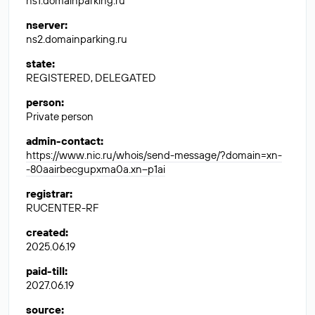
ns1.domainparking.ru
nserver
:
ns2.domainparking.ru
state
:
REGISTERED, DELEGATED
person
:
Private person
admin-contact
:
https://www.nic.ru/whois/send-message/?domain=xn-
-80aairbecgupxma0a.xn--p1ai
registrar
:
RUCENTER-RF
created
:
2025.06.19
paid-till
:
2027.06.19
source
: