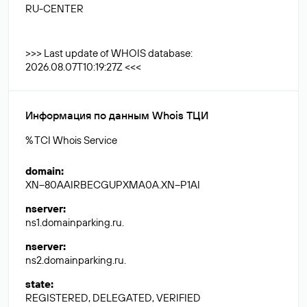
RU-CENTER
>>> Last update of WHOIS database:
2026.08.07T10:19:27Z <<<
Информация по данным Whois ТЦИ
% TCI Whois Service
domain
:
XN--80AAIRBECGUPXMA0A.XN--P1AI
nserver
:
ns1.domainparking.ru.
nserver
:
ns2.domainparking.ru.
state
:
REGISTERED, DELEGATED, VERIFIED