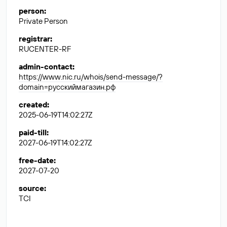
person
:
Private Person
registrar
:
RUCENTER-RF
admin-contact
:
https://www.nic.ru/whois/send-message/?
domain=русскиймагазин.рф
created
:
2025-06-19T14:02:27Z
paid-till
:
2027-06-19T14:02:27Z
free-date
:
2027-07-20
source
:
TCI