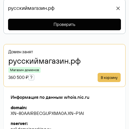
Проверить
Домен занят
русскиймагазин
.рф
Магазин доменов
360 500 ₽
?
В корзину
Информация по данным whois.nic.ru
domain
:
XN--80AAIRBECGUPXMA0A.XN--P1AI
nserver
: