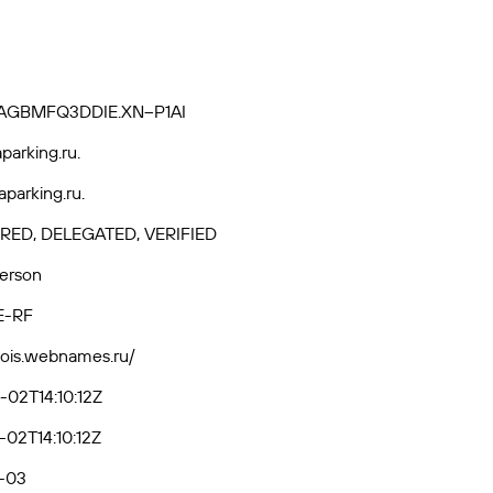
AGBMFQ3DDIE.XN--P1AI
parking.ru.
parking.ru.
RED, DELEGATED, VERIFIED
Person
E-RF
hois.webnames.ru/
02T14:10:12Z
02T14:10:12Z
-03