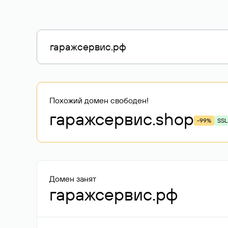
Похожий домен свободен!
гаражсервис
.shop
-99%
SSL
Домен занят
гаражсервис.рф