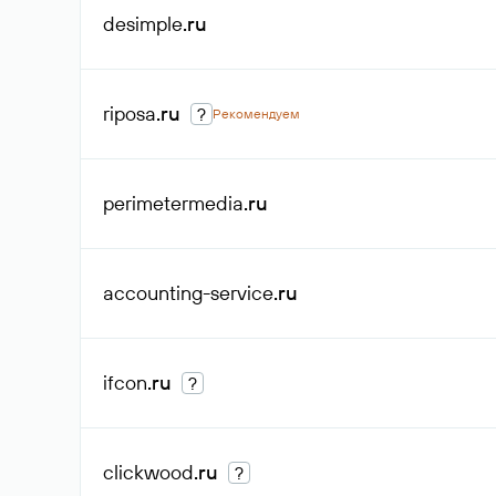
desimple
.ru
riposa
.ru
?
Рекомендуем
perimetermedia
.ru
accounting-service
.ru
ifcon
.ru
?
clickwood
.ru
?