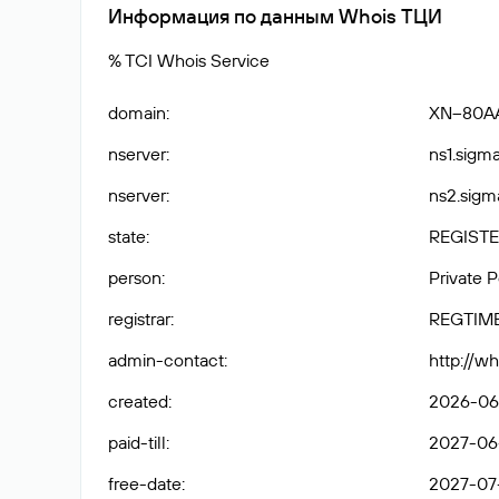
Информация по данным Whois ТЦИ
% TCI Whois Service
domain
:
XN--80A
nserver
:
ns1.sigma
nserver
:
ns2.sigma
state
:
REGISTE
person
:
Private 
registrar
:
REGTIM
admin-contact
:
http://w
created
:
2026-06-
paid-till
:
2027-06-
free-date
:
2027-07