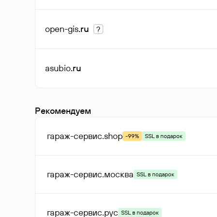
open-gis
.ru
?
asubio
.ru
Рекомендуем
гараж-сервис
.shop
-99%
SSL в подарок
гараж-сервис
.москва
SSL в подарок
гараж-сервис
.рус
SSL в подарок