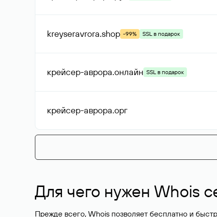
kreyseravrora
.shop
-99%
SSL в подарок
крейсер-аврора
.онлайн
SSL в подарок
крейсер-аврора
.орг
Для чего нужен Whois с
Прежде всего, Whois позволяет бесплатно и быстр