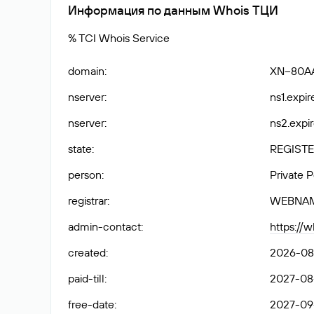
Информация по данным Whois ТЦИ
% TCI Whois Service
domain
:
XN--80A
nserver
:
ns1.expir
nserver
:
ns2.expir
state
:
REGISTE
person
:
Private 
registrar
:
WEBNAM
admin-contact
:
https://
created
:
2026-08
paid-till
:
2027-08
free-date
:
2027-09