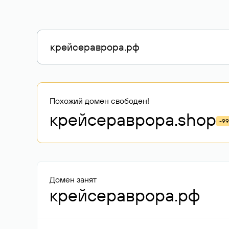
Похожий домен свободен!
крейсераврора
.shop
-9
Домен занят
крейсераврора.рф