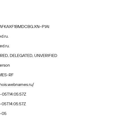
AFKAXF1BMDCBG.XN--P1AI
ed.ru.
ed.ru.
RED, DELEGATED, UNVERIFIED
Person
ES-RF
whois.webnames.ru/
-05T14:05:57Z
-05T14:05:57Z
-05