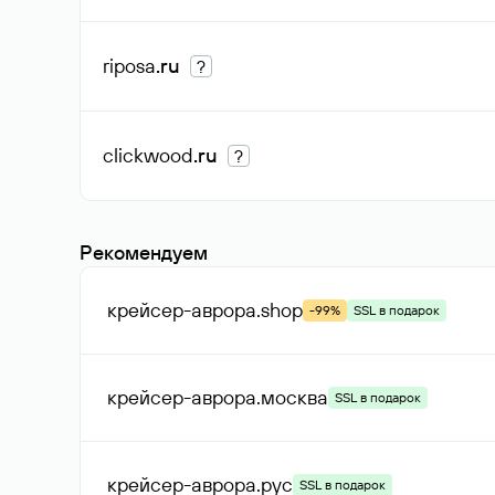
riposa
.ru
?
clickwood
.ru
?
Рекомендуем
крейсер-аврора
.shop
-99%
SSL в подарок
крейсер-аврора
.москва
SSL в подарок
крейсер-аврора
.рус
SSL в подарок