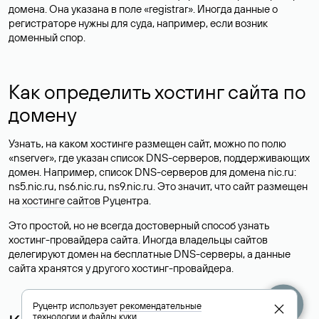
домена. Она указана в поле «registrar». Иногда данные о
регистраторе нужны для суда, например, если возник
доменный спор.
Как определить хостинг сайта по
домену
Узнать, на каком хостинге размещен сайт, можно по полю
«nserver», где указан список DNS-серверов, поддерживающих
домен. Например, список DNS-серверов для домена nic.ru:
ns5.nic.ru, ns6.nic.ru, ns9.nic.ru. Это значит, что сайт размещен
на
хостинге сайтов
Руцентра.
Это простой, но не всегда достоверный способ узнать
хостинг-провайдера сайта. Иногда владельцы сайтов
делегируют домен на бесплатные DNS-серверы, а данные
сайта хранятся у другого хостинг-провайдера.
Руцентр использует
рекомендательные
технологии
и
файлы куки