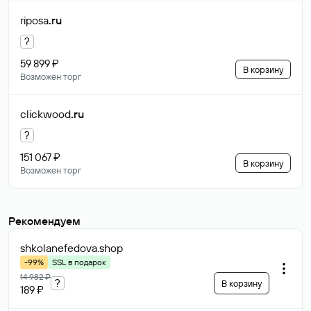
riposa
.ru
?
59 899 ₽
В корзину
Возможен торг
clickwood
.ru
?
151 067 ₽
В корзину
Возможен торг
Рекомендуем
shkolanefedova
.shop
-99%
SSL в подарок
14 982 ₽
?
В корзину
189 ₽