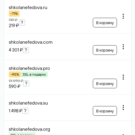
shkolanefedova
.ru
-71%
747 ₽
?
В корзину
219 ₽
shkolanefedova
.com
4 301 ₽
?
В корзину
shkolanefedova
.pro
-95%
SSL в подарок
13 090 ₽
?
В корзину
590 ₽
shkolanefedova
.su
1 498 ₽
?
В корзину
shkolanefedova
.org