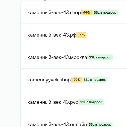
каменный-век-43
.shop
-99%
SSL в подарок
каменный-век-43
.рф
-71%
каменный-век-43
.москва
SSL в подарок
kamennyyvek
.shop
-99%
SSL в подарок
каменный-век-43
.рус
SSL в подарок
каменный-век-43
.онлайн
SSL в подарок