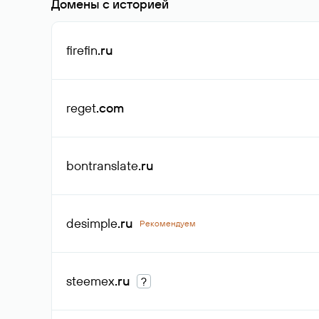
Домены с историей
firefin
.ru
reget
.com
bontranslate
.ru
desimple
.ru
Рекомендуем
steemex
.ru
?