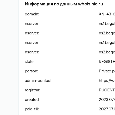
Информация по данным whois.nic.ru
domain
:
XN--43-
nserver
:
ns1.bege
nserver
:
ns2.beg
nserver
:
ns1.beget
nserver
:
ns2.bege
state
:
REGISTE
person
:
Private 
admin-contact
:
https://
registrar
:
RUCENT
created
:
2023.07.
paid-till
:
2027.07.