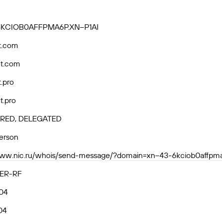
6KCIOB0AFFPMA6P.XN--P1AI
t.com
et.com
.pro
t.pro
RED, DELEGATED
person
www.nic.ru/whois/send-message/?domain=xn--43-6kciob0affpma6
ER-RF
04
04