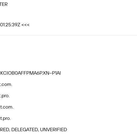
TER
01:25:39Z <<<
6KCIOB0AFFPMA6P.XN--P1AI
t.com.
.pro.
t.com.
.pro.
RED, DELEGATED, UNVERIFIED