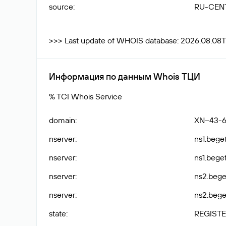
source
:
RU-CEN
>>> Last update of WHOIS database: 2026.08.08T
Информация по данным Whois ТЦИ
% TCI Whois Service
domain
:
XN--43-
nserver
:
ns1.bege
nserver
:
ns1.beget
nserver
:
ns2.bege
nserver
:
ns2.beget
state
:
REGISTE