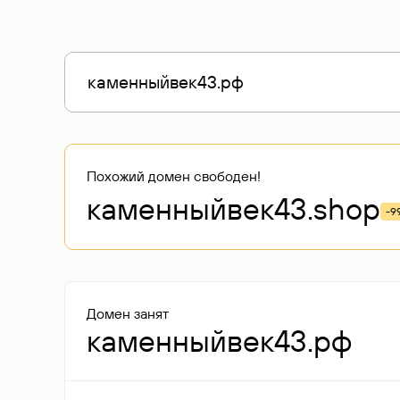
Похожий домен свободен!
каменныйвек43
.shop
-9
Домен занят
каменныйвек43.рф