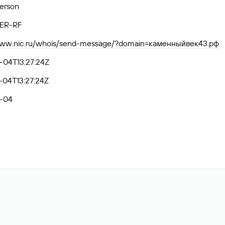
Person
ER-RF
/www.nic.ru/whois/send-message/?domain=каменныйвек43.рф
-04T13:27:24Z
-04T13:27:24Z
-04