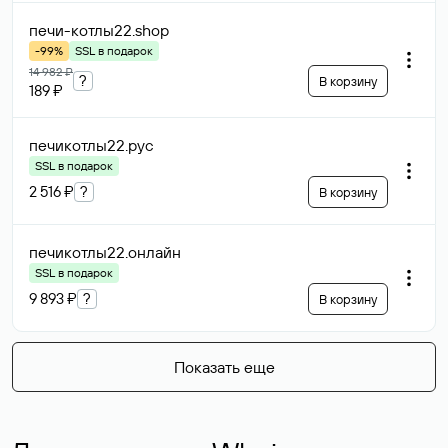
печи-котлы22
.shop
-99%
SSL в подарок
14 982 ₽
?
В корзину
189 ₽
печикотлы22
.рус
SSL в подарок
2 516 ₽
?
В корзину
печикотлы22
.онлайн
SSL в подарок
9 893 ₽
?
В корзину
Показать еще