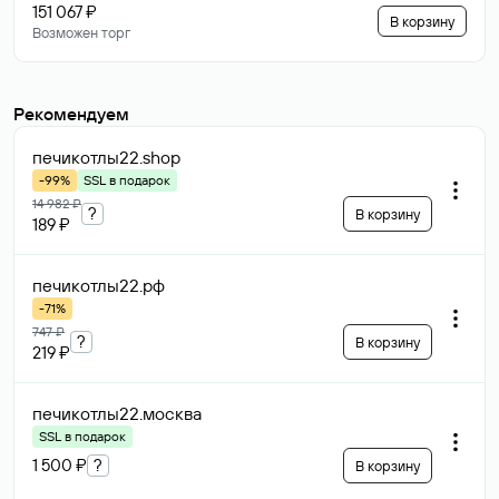
151 067 ₽
В корзину
Возможен торг
Рекомендуем
печикотлы22
.shop
-99%
SSL в подарок
14 982 ₽
?
В корзину
189 ₽
печикотлы22
.рф
-71%
747 ₽
?
В корзину
219 ₽
печикотлы22
.москва
SSL в подарок
1 500 ₽
?
В корзину