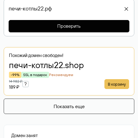
Проверить
Похожий домен свободен!
печи-котлы22
.shop
-99%
SSL в подарок
Рекомендуем
14 982 ₽
?
В корзину
189 ₽
Показать еще
Домен занят