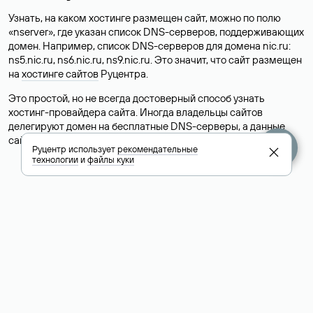
Узнать, на каком хостинге размещен сайт, можно по полю
«nserver», где указан список DNS-серверов, поддерживающих
домен. Например, список DNS-серверов для домена nic.ru:
ns5.nic.ru, ns6.nic.ru, ns9.nic.ru. Это значит, что сайт размещен
на
хостинге сайтов
Руцентра.
Это простой, но не всегда достоверный способ узнать
хостинг-провайдера сайта. Иногда владельцы сайтов
делегируют домен на бесплатные DNS-серверы, а данные
сайта хранятся у другого хостинг-провайдера.
Руцентр использует
рекомендательные
технологии
и
файлы куки
Как узнать актуальные DNS
домена
О том, где можно посмотреть список DNS-серверов для
домена в сервисе Whois, мы написали выше. Порядок
действий такой же, как при определении хостинга: необходимо
ввести доменное имя в поисковую строку Whois, после
получения ответа найти поле «nserver». В нем указаны